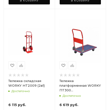
В КОРЗИНУ
В КОРЗИНУ
Тележка складская
Тележка
WORKY HT2009 (2в1)
платформенная WORKY
ПT300
Достаточно
грузоподъёмность 300
Достаточно
кг размер площадки, мм
900х600
6 115
руб.
6 619
руб.