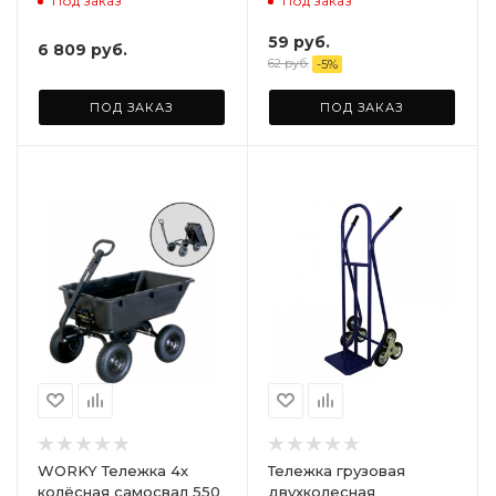
Под заказ
Под заказ
строительных тачек
35/20 ARD245826
59
руб.
6 809
руб.
62
руб.
-
5
%
ПОД ЗАКАЗ
ПОД ЗАКАЗ
WORKY Тележка 4х
Тележка грузовая
колёсная самосвал 550
двухколесная