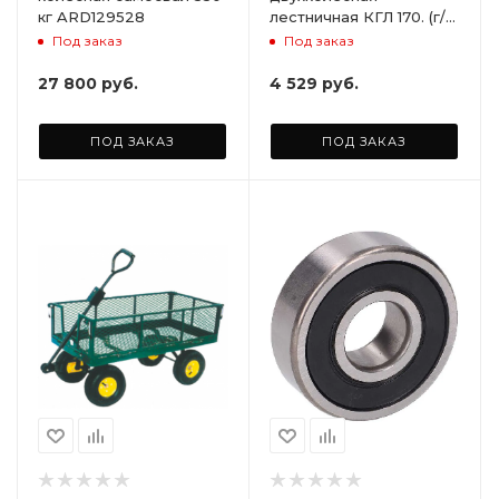
кг ARD129528
лестничная КГЛ 170. (г/п
170 кг), без колёс
Под заказ
Под заказ
27 800
руб.
4 529
руб.
ПОД ЗАКАЗ
ПОД ЗАКАЗ