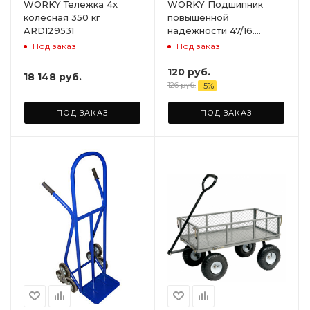
WORKY Тележка 4х
WORKY Подшипник
колёсная 350 кг
повышенной
ARD129531
надёжности 47/16.
комплект 2 шт.
Под заказ
Под заказ
ARD245831
120
руб.
18 148
руб.
126
руб.
-
5
%
ПОД ЗАКАЗ
ПОД ЗАКАЗ