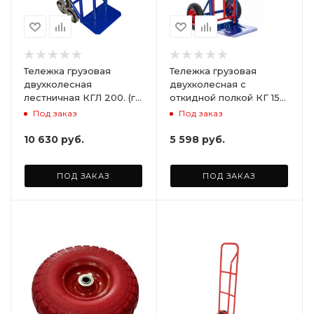
Тележка грузовая
Тележка грузовая
двухколесная
двухколесная с
лестничная КГЛ 200. (г/
откидной полкой КГ 150
п 200 кг). Комплект
П. (г/п 150 кг) Колеса
Под заказ
Под заказ
лестничных колес Ø160
пневматические Ø200
мм. (2шт)
мм (2шт)
10 630
руб.
5 598
руб.
ПОД ЗАКАЗ
ПОД ЗАКАЗ