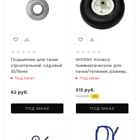
Подшипник для тачки
WORKY Колесо
строительной, садовой
пневматическое для
35/16мм
тачки/тележки, размер
4,1/3,5-4 d-16 не
Под заказ
Под заказ
симметричная ступица
ARD255902
515
руб.
62
руб.
542
руб.
-
5
%
ПОД ЗАКАЗ
ПОД ЗАКАЗ