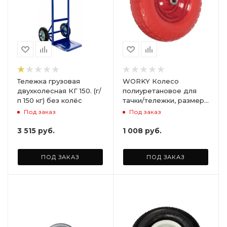
Тележка грузовая
WORKY Колесо
двухколесная КГ 150. (г/
полиуретановое для
п 150 кг) без колёс
тачки/тележки, размер
4,00-6 ( d 330 мм )
Под заказ
Под заказ
подшипник 20 мм,
симметричная ступица,
3 515
руб.
1 008
руб.
непрокалываемое.
ARD255885
ПОД ЗАКАЗ
ПОД ЗАКАЗ