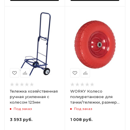
Тележка хозяйственная
WORKY Колесо
ручная усиленная с
полиуретановое для
колесом 125мм
тачки/тележки, размер
4,00-6 ( d 330 мм )
Под заказ
Под заказ
подшипник 16 мм,
симметричная ступица,
3 593
руб.
1 008
руб.
непрокалываемое.
ARD255884