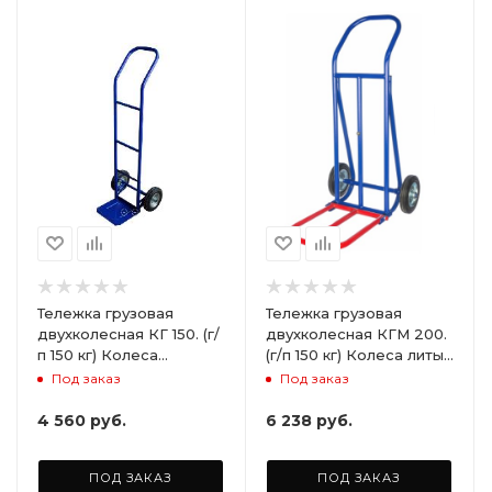
Тележка грузовая
Тележка грузовая
двухколесная КГ 150. (г/
двухколесная КГМ 200.
п 150 кг) Колеса
(г/п 150 кг) Колеса литые
пневматические Ø200
Ø200 мм (2 шт)
Под заказ
Под заказ
мм (2шт)
4 560
руб.
6 238
руб.
ПОД ЗАКАЗ
ПОД ЗАКАЗ