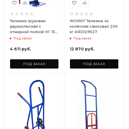
Тележка грузовая
WORKY Тележка 4х
двухколесная с
колёсная самосвал 200
откидной полкой КГ 150
кг ARD129527
П. (г/п 150 кг) без колёс
Под заказ
Под заказ
4 611
руб.
12 870
руб.
ПОД ЗАКАЗ
ПОД ЗАКАЗ