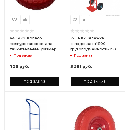
WORKY Колесо
WORKY Тележка
полиуретановое для
складская нт1800,
тачки/тележки, размер
грузоподъёмность 150
4,1/3,5-4 ( d 250 мм )
кг ARD125486
Под заказ
Под заказ
подшипник 20 мм,
симметричная ступица,
756
руб.
3 581
руб.
непрокалываемое.
ARD255881
ПОД ЗАКАЗ
ПОД ЗАКАЗ