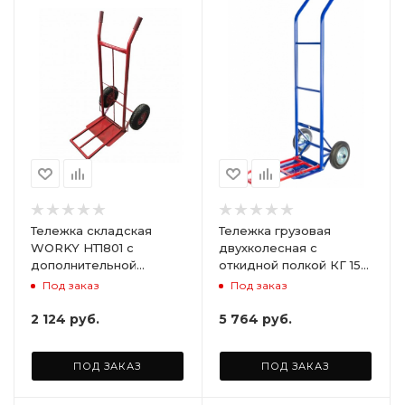
Тележка складская
Тележка грузовая
WORKY НТ1801 с
двухколесная с
дополнительной
откидной полкой КГ 150
платформой, без колёс,
П. (г/п 150 кг) Колеса
Под заказ
Под заказ
грузоподъёмность 150
литые Ø200 мм (2 шт)
кг
2 124
руб.
5 764
руб.
ПОД ЗАКАЗ
ПОД ЗАКАЗ