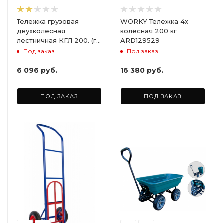
Тележка грузовая
WORKY Тележка 4х
двухколесная
колёсная 200 кг
лестничная КГЛ 200. (г/
ARD129529
п 200 кг), без колёс
Под заказ
Под заказ
6 096
руб.
16 380
руб.
ПОД ЗАКАЗ
ПОД ЗАКАЗ