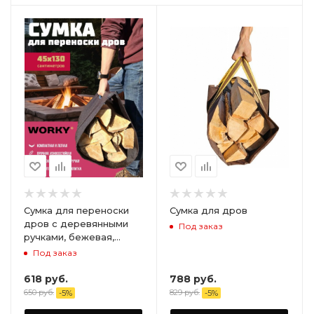
Сумка для переноски
Сумка для дров
дров с деревянными
Под заказ
ручками, бежевая,
40х130 см
Под заказ
618
руб.
788
руб.
650
руб.
829
руб.
-
5
%
-
5
%