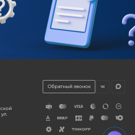
Обратный звонок
дской
 ул.