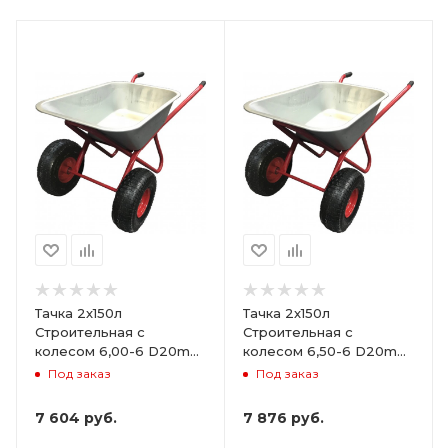
Тачка 2х150л
Тачка 2х150л
Строительная с
Строительная с
колесом 6,00-6 D20mm
колесом 6,50-6 D20mm
не сим.ступица (Red
не сим.ступица (Red
Под заказ
Под заказ
Strong)
Strong)
7 604
руб.
7 876
руб.