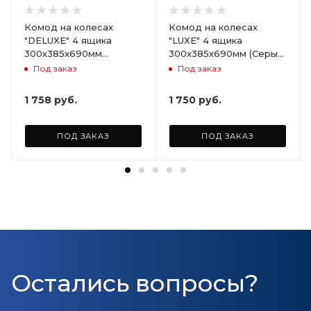
Комод на колесах
Комод на колесах
"DELUXE" 4 ящика
"LUXE" 4 ящика
300х385х690мм
300х385х690мм (Серый)
(Светло-бежевый)
ARD258086
Под заказ
Под заказ
ARD255946
1 758
руб.
1 750
руб.
ПОД ЗАКАЗ
ПОД ЗАКАЗ
Остались вопросы?