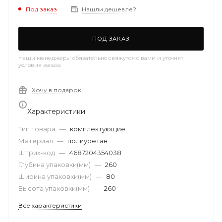
Под заказ
Нашли дешевле?
ПОД ЗАКАЗ
Наши менеджеры обязательно свяжутся с вами и уточнят
условия заказа
Хочу в подарок
Характеристики
Тип товара
—
комплектующие
Материал
—
полиуретан
Штрих-код
—
4687204354038
Глубина упаковки(мм)
—
260
Ширина упаковки(мм)
—
80
Высота упаковки(мм)
—
260
Все характеристики