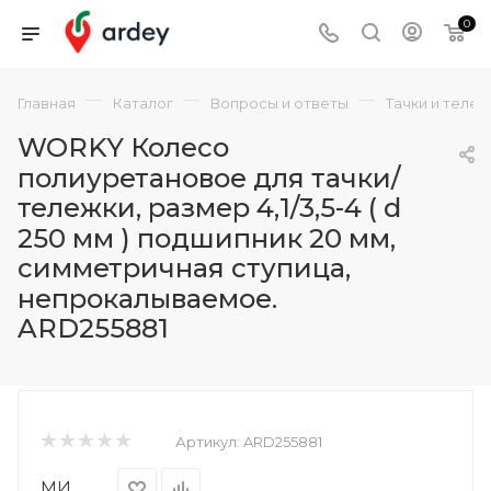
0
—
—
—
Главная
Каталог
Вопросы и ответы
Тачки и теле
WORKY Колесо
полиуретановое для тачки/
тележки, размер 4,1/3,5-4 ( d
250 мм ) подшипник 20 мм,
симметричная ступица,
непрокалываемое.
ARD255881
Артикул:
ARD255881
МИ