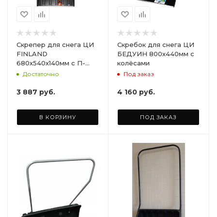
Скрепер для снега ЦИ
Скребок для снега ЦИ
FINLAND
БЕДУИН 800х440мм с
680х540х140мм с П-
колёсами
образной металлич.
Достаточно
Под заказ
ручкой
3 887
руб.
4 160
руб.
В КОРЗИНУ
ПОД ЗАКАЗ