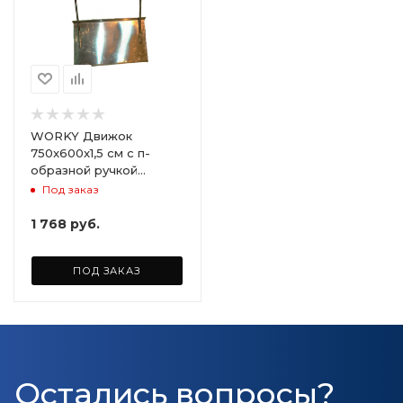
WORKY Движок
750x600x1,5 см с п-
образной ручкой
ARD128145
Под заказ
1 768
руб.
ПОД ЗАКАЗ
Остались вопросы?