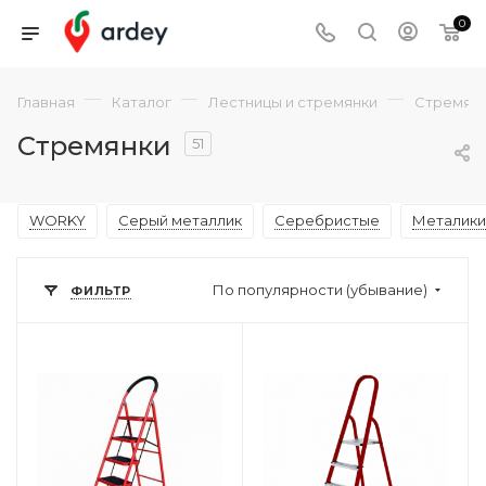
0
—
—
—
Главная
Каталог
Лестницы и стремянки
Стремян
Стремянки
51
WORKY
Серый металлик
Серебристые
Металики
По популярности (убывание)
ФИЛЬТР