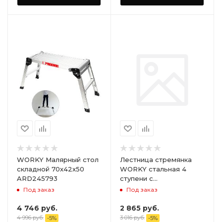
WORKY Малярный стол
Лестница стремянка
складной 70x42x50
WORKY стальная 4
ARD245793
ступени с
антискользящим
Под заказ
Под заказ
покрытием
4 746
руб.
2 865
руб.
4 996
руб.
3 016
руб.
-
5
%
-
5
%