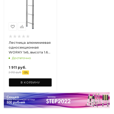
Лестница алюминиевая
односекционная
WORKY 1x6, высота 1.68
м, 6 ступеней
Достаточно
1 911
руб.
2 012
руб.
-
5
%
В КОРЗИНУ