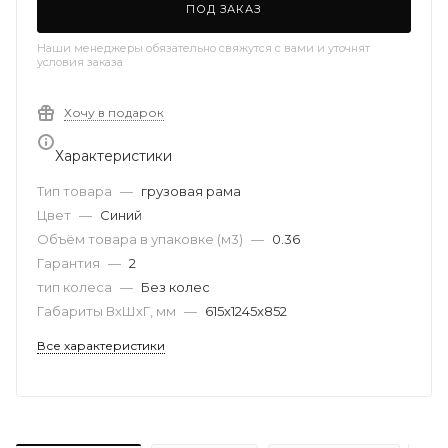
ПОД ЗАКАЗ
Наши менеджеры обязательно свяжутся с вами и уточнят
условия заказа
Хочу в подарок
Характеристики
Тип товара
—
грузовая рама
Цвет
—
Синий
Объём товара в упаковке (м3)
—
0.36
Гарантия
—
2
тип колеса
—
Без колес
Габариты ВхШхГ, мм
—
615x1245x852
Все характеристики