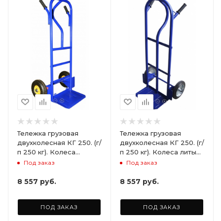
Тележка грузовая
Тележка грузовая
двухколесная КГ 250. (г/
двухколесная КГ 250. (г/
п 250 кг). Колеса
п 250 кг). Колеса литые
пневматические Ø250
Ø250 мм (2 шт)
Под заказ
Под заказ
мм (2шт)
8 557
руб.
8 557
руб.
ПОД ЗАКАЗ
ПОД ЗАКАЗ