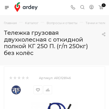
0
—
—
—
Главная
Каталог
Вопросы и ответы
Тачки и теле
Тележка грузовая
двухколесная с откидной
полкой КГ 250 П. (г/п 250кг)
без колёс
Артикул:
ARD128146