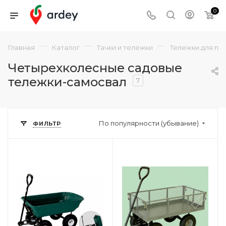
0
—
—
—
Главная
Каталог
Тачки и тележки
Тележки для пе
Четырехколесные садовые
тележки-самосвал
7
По популярности (убывание)
ФИЛЬТР