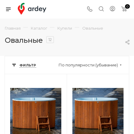
0
—
—
—
Главная
Каталог
Купели
Овальные
Овальные
12
По популярности (убывание)
ФИЛЬТР