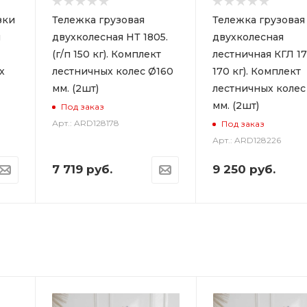
зки
Тележка грузовая
Тележка грузовая
й
двухколесная НТ 1805.
двухколесная
(г/п 150 кг). Комплект
лестничная КГЛ 170
х
лестничных колес Ø160
170 кг). Комплект
мм. (2шт)
лестничных колес
мм. (2шт)
Под заказ
Арт.: ARD128178
Под заказ
Арт.: ARD128226
7 719
руб.
9 250
руб.