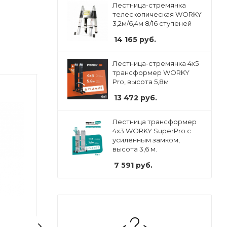
Лестница-стремянка
телескопическая WORKY
3,2м/6,4м 8/16 ступеней
14 165
руб.
Лестница-стремянка 4x5
трансформер WORKY
Pro, высота 5,8м
13 472
руб.
Лестница трансформер
4х3 WORKY SuperPro с
усиленным замком,
высота 3,6 м.
7 591
руб.