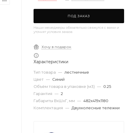
ПОД ЗАКАЗ
Наши менеджеры обязательно свяжутся с вами и
уточнят условия заказа
Хочу в подарок
Характеристики
Тип товара
—
лестничные
Цвет
—
Синий
Объём товара в упаковке (м3)
—
0.25
Гарантия
—
2
Габариты ВхШхГ, мм
—
482х419х1180
Комплектация
—
Двухколесные тележки