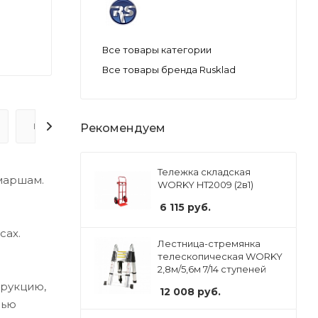
Все товары категории
Все товары бренда Rusklad
ВОПРОС-ОТВЕТ
Рекомендуем
Тележка складская
маршам.
WORKY HT2009 (2в1)
6 115
руб.
сах.
Лестница-стремянка
телескопическая WORKY
2,8м/5,6м 7/14 ступеней
трукцию,
12 008
руб.
лью