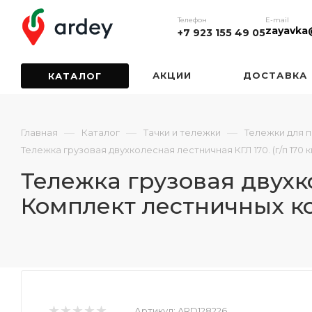
Телефон
E-mail
zayavka
+7 923 155 49 05
АКЦИИ
ДОСТАВКА
КАТАЛОГ
—
—
—
Главная
Каталог
Тачки и тележки
Тележки для 
Тележка грузовая двухколесная лестничная КГЛ 170. (г/п 170 
Тележка грузовая двухкол
Комплект лестничных ко
Артикул:
ARD128226