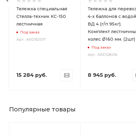
Тележка специальная
Тележка для перево
Стелла-техник КС-150
4-х баллонов с водо
п
лестничная
ВД 4 (г/п 95кг).
Комплект лестничны
Под заказ
колес Ø160 мм. (2шт)
Арт.: ARD152017
Под заказ
Арт.: ARD128216
15 284
руб.
8 945
руб.
Популярные товары