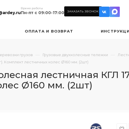
Время работы
ЗАКАЗАТЬ ЗВОНОК
@ardey.ru
Пн-пт с 09:00-17:00
ОПЛАТА И ВОЗВРАТ
ИНСТРУКЦ
—
—
перевозки грузов
Грузовые двухколесные тележки
Лест
кг). Комплект лестничных колес Ø160 мм. (2шт)
есная лестничная КГЛ 170. 
лес Ø160 мм. (2шт)