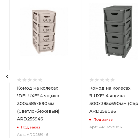
р
Комод на колесах
Комод на колесах
"DELUXE" 4 ящика
"LUXE" 4 ящика
300х385х690мм
300х385х690мм (Сер
(Светло-бежевый)
ARD258086
ARD255946
Под заказ
Арт.: ARD258086
Под заказ
Арт.: ARD255946