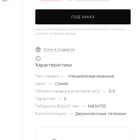
ПОД ЗАКАЗ
Наши менеджеры обязательно свяжутся с вами и
уточнят условия заказа
Хочу в подарок
Характеристики
Тип товара
—
специализированные
Цвет
—
Синий
Объём товара в упаковке (м3)
—
0.5
Гарантия
—
2
Габариты ВхШхГ, мм
—
1483х735
Комплектация
—
Двухколесные тележки