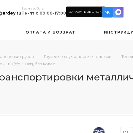
Время работы
ЗАКАЗАТЬ ЗВОНОК
@ardey.ru
Пн-пт с 09:00-17:00
ОПЛАТА И ВОЗВРАТ
ИНСТРУКЦ
—
—
перевозки грузов
Грузовые двухколесные тележки
Тележ
КБ 1 (г/п 220кг), без колёс
транспортировки металличе