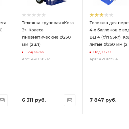
ега
Тележка грузовая «Кега
Тележка для пер
50
3». Колеса
4-х баллонов с во
пневматические Ø250
ВД 4 (г/п 95кг). К
мм (2шт)
литые Ø250 мм (2 
Под заказ
Под заказ
Арт.: ARD128212
Арт.: ARD128214
6 311
руб.
7 847
руб.