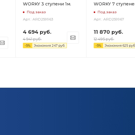
WORKY 3 ступени 1м.
WORKY 7 ступеней
Под заказ
Под заказ
Арт.: ARD259963
Арт.: ARD259967
4 694
руб.
11 870
руб.
4 941
руб.
12 495
руб.
-
5
%
Экономия
247
руб.
-
5
%
Экономия
625
руб