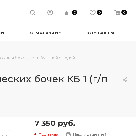
0
0
0
ИИ
О МАГАЗИНЕ
КОНТАКТЫ
—
ки для бочек, кег и бутылей с водой
ских бочек КБ 1 (г/п
7 350
руб.
Под заказ
Нашли дешевле?