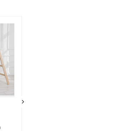
Деревянная
Деревянная
двухсторонняя
двухсторонняя
и
стремянка-ходули
стремянка-ход