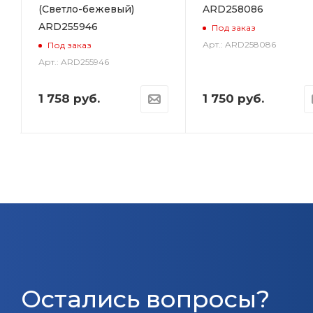
(Светло-бежевый)
ARD258086
ARD255946
Под заказ
Арт.: ARD258086
Под заказ
Арт.: ARD255946
1 758
руб.
1 750
руб.
Остались вопросы?