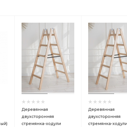
Деревянная
Деревянная
двухсторонняя
двухсторонняя
ый)
стремянка-ходули
стремянка-ходул