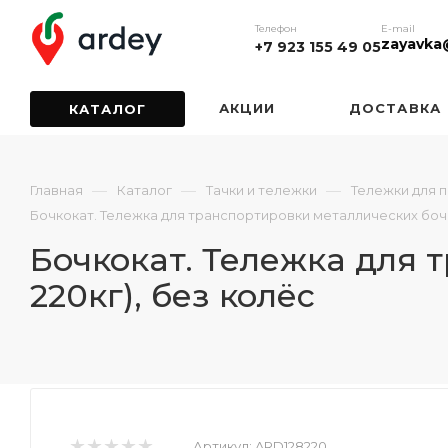
Телефон
E-mail
zayavka
+7 923 155 49 05
АКЦИИ
ДОСТАВКА
КАТАЛОГ
—
—
—
Главная
Каталог
Тачки и тележки
Тележки для 
Бочкокат. Тележка для транспортировки металлических бочек 
Бочкокат. Тележка для 
220кг), без колёс
Артикул:
ARD128220