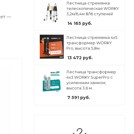
Лестница-стремянка
телескопическая WORKY
3,2м/6,4м 8/16 ступеней
вет —
14 165
руб.
Лестница-стремянка 4x5
трансформер WORKY
Pro, высота 5,8м
13 472
руб.
Лестница трансформер
4х3 WORKY SuperPro с
усиленным замком,
высота 3,6 м.
7 591
руб.