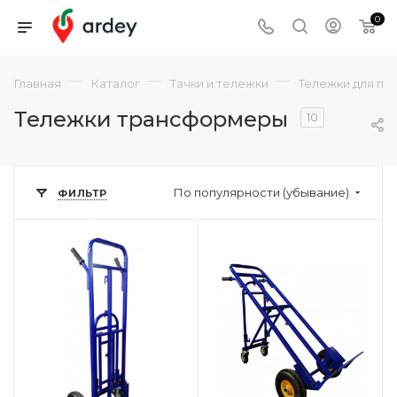
0
—
—
—
Главная
Каталог
Тачки и тележки
Тележки для пе
Тележки трансформеры
10
По популярности (убывание)
ФИЛЬТР