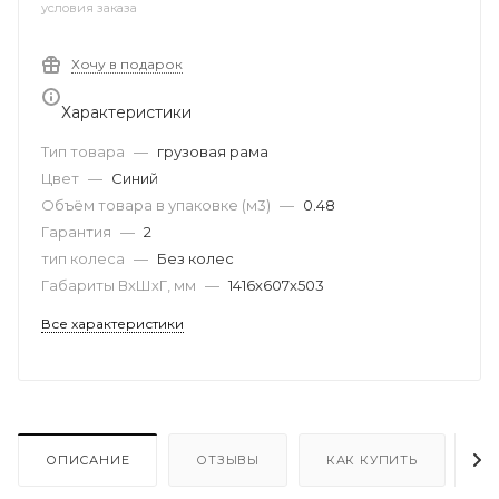
условия заказа
Хочу в подарок
Характеристики
Тип товара
—
грузовая рама
Цвет
—
Синий
Объём товара в упаковке (м3)
—
0.48
Гарантия
—
2
тип колеса
—
Без колес
Габариты ВхШхГ, мм
—
1416х607х503
Все характеристики
ОПИСАНИЕ
ОТЗЫВЫ
КАК КУПИТЬ
О