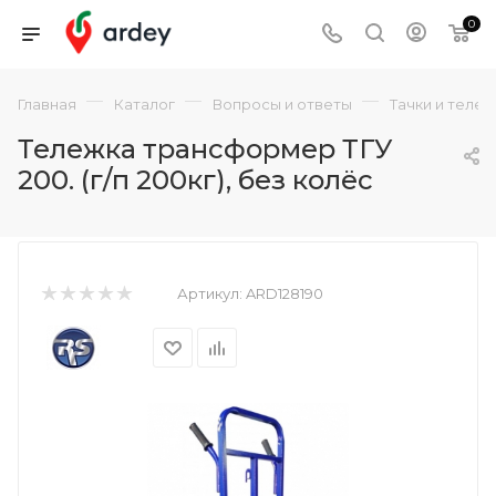
0
—
—
—
Главная
Каталог
Вопросы и ответы
Тачки и теле
Тележка трансформер ТГУ
200. (г/п 200кг), без колёс
Артикул:
ARD128190