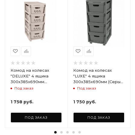
Комод на колесах
Комод на колесах
"DELUXE" 4 ящика
"LUXE" 4 ящика
300х385х690мм
300х385х690мм (Серый)
(Светло-бежевый)
ARD258086
Под заказ
Под заказ
ARD255946
1 758
руб.
1 750
руб.
ПОД ЗАКАЗ
ПОД ЗАКАЗ