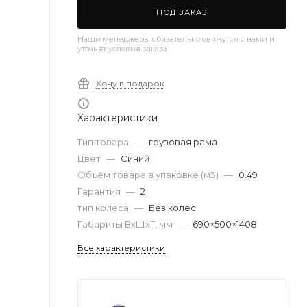
ПОД ЗАКАЗ
Наши менеджеры обязательно свяжутся с вами и
уточнят условия заказа
Хочу в подарок
Характеристики
Тип товара
—
грузовая рама
Цвет
—
Синий
Объём товара в упаковке (м3)
—
0.49
Гарантия
—
2
тип колеса
—
Без колес
Габариты ВхШхГ, мм
—
690×500×1408
Все характеристики