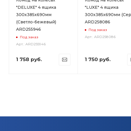
"DELUXE" 4 ящика
"LUXE" 4 ящика
300х385х690мм
300х385х690мм (Сер
(Светло-бежевый)
ARD258086
ARD255946
Под заказ
Арт.: ARD258086
Под заказ
Арт.: ARD255946
1 758
руб.
1 750
руб.