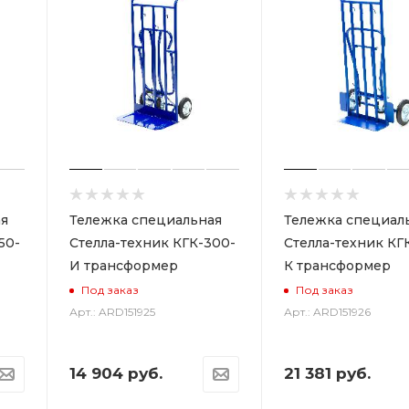
я
Тележка специальная
Тележка специал
50-
Стелла-техник КГК-300-
Стелла-техник КГ
И трансформер
К трансформер
Под заказ
Под заказ
Арт.: ARD151925
Арт.: ARD151926
14 904
руб.
21 381
руб.