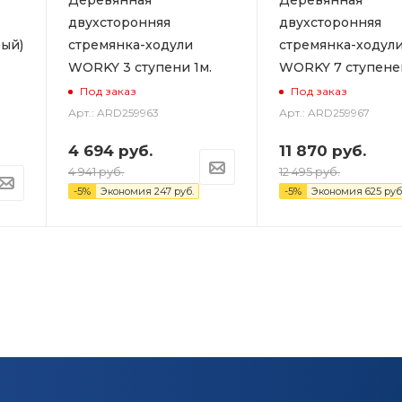
двухсторонняя
двухсторонняя
ый)
стремянка-ходули
стремянка-ходул
WORKY 3 ступени 1м.
WORKY 7 ступеней
Под заказ
Под заказ
Арт.: ARD259963
Арт.: ARD259967
4 694
руб.
11 870
руб.
4 941
руб.
12 495
руб.
-
5
%
Экономия
247
руб.
-
5
%
Экономия
625
руб