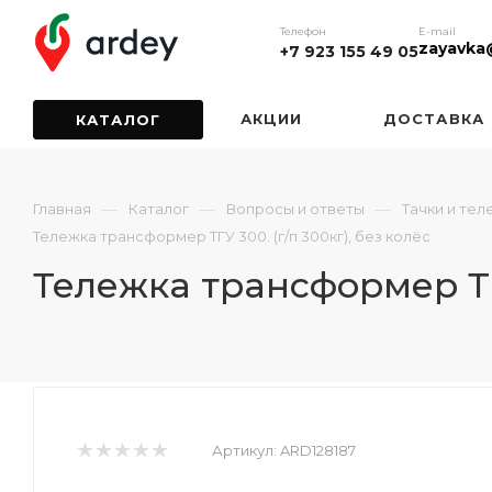
Телефон
E-mail
zayavka
+7 923 155 49 05
АКЦИИ
ДОСТАВКА
КАТАЛОГ
—
—
—
Главная
Каталог
Вопросы и ответы
Тачки и тел
Тележка трансформер ТГУ 300. (г/п 300кг), без колёс
Тележка трансформер ТГУ
Артикул:
ARD128187