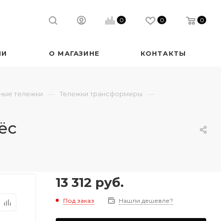
0
0
0
ИИ
О МАГАЗИНЕ
КОНТАКТЫ
—
—
сные тележки
Тележки трансформеры
ёс
13 312
руб.
Под заказ
Нашли дешевле?