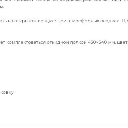
м.
ть на открытом воздухе при атмосферных осадках. Ц
т комплектоваться откидной полкой 450×540 мм, цвет
ковку.