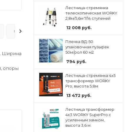
Лестница-стремянка
телескопическая WORKY
2,8м/5,6м 7/14 ступеней
12 008
руб.
ВОПРОС-ОТВЕТ
Пленка ВД-50
упаковочная пузырек
50м/рол 60 м2
. Ширина
794
руб.
л, опоры
Лестница-стремянка 4x5
трансформер WORKY
Pro, высота 5,8м
13 472
руб.
Лестница трансформер
4х3 WORKY SuperPro с
усиленным замком,
высота 3,6 м.