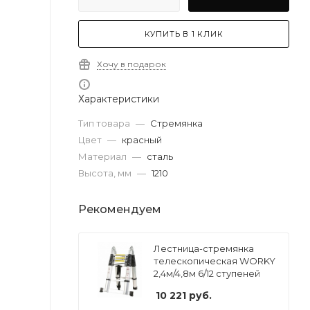
КУПИТЬ В 1 КЛИК
Хочу в подарок
Характеристики
Тип товара
—
Стремянка
Цвет
—
красный
Материал
—
сталь
Высота, мм
—
1210
Рекомендуем
Лестница-стремянка
телескопическая WORKY
2,4м/4,8м 6/12 ступеней
10 221
руб.