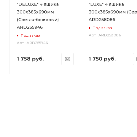
"DELUXE" 4 ящика
"LUXE" 4 ящика
300х385х690мм
300х385х690мм (Сер
(Светло-бежевый)
ARD258086
ARD255946
Под заказ
Арт.: ARD258086
Под заказ
Арт.: ARD255946
1 758
руб.
1 750
руб.