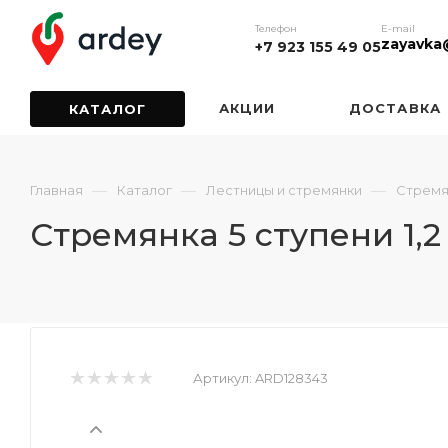
Телефон
E-mail
zayavka
+7 923 155 49 05
АКЦИИ
ДОСТАВКА
КАТАЛОГ
—
—
—
Главная
Каталог
Лестницы и стремянки
Стремя
Стремянка 5 ступени 1,
Артикул:
ARD128343