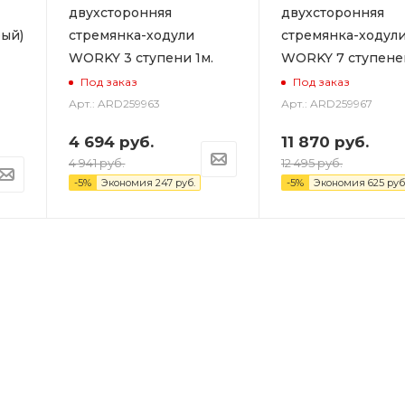
двухсторонняя
двухсторонняя
ый)
стремянка-ходули
стремянка-ходул
WORKY 3 ступени 1м.
WORKY 7 ступеней
Под заказ
Под заказ
Арт.: ARD259963
Арт.: ARD259967
4 694
руб.
11 870
руб.
4 941
руб.
12 495
руб.
-
5
%
Экономия
247
руб.
-
5
%
Экономия
625
руб