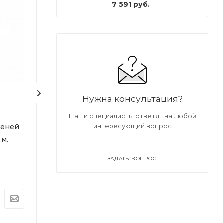
7 591
руб.
Нужна консультация?
Наши специалисты ответят на любой
интересующий вопрос
пеней
Стремянка 6 ступеней
Стремянка 6 с
 м.
стальная двухсторонняя
алюминиевая 1,
142 см.
Под заказ
ЗАДАТЬ ВОПРОС
Арт.: ARD128349
Под заказ
Арт.: ARD128366
3 666
руб.
4 534
руб.