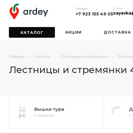
Телефон
E-mail
zayavka
+7 923 155 49 05
АКЦИИ
ДОСТАВКА
КАТАЛОГ
—
—
—
Главная
Каталог
Лестницы и стремянки
Лестни
Лестницы и стремянки 
Вышки-тура
Д
5 ТОВАРОВ
5