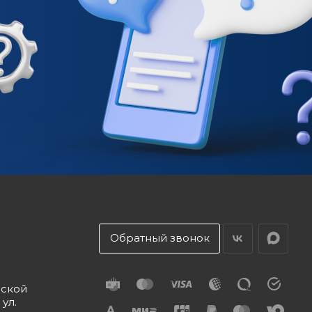
Обратный звонок
дской
 ул.