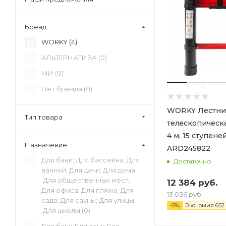
Бренд
WORKY (
4
)
АЛЬТЕРНАТИВА (
0
)
МИ (
0
)
Нет бренда (
0
)
WORKY Лестни
Тип товара
телескопическа
4 м, 15 ступеней,
Назначение
ARD245822
Для бани; Для бассейна; Для
Достаточно
ванной; Для дачи; Для дома
;Для общественных мест;
12 384
руб.
Для офиса; Для пляжа; Для
13 036
руб.
сада; Для сауны; Для улицы
-
5
%
Экономия
652
;Для школы (
0
)