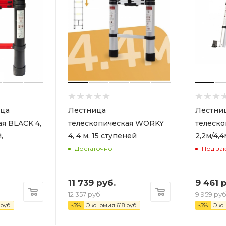
ца
Лестница
Лестни
я BLACK 4,
телескопическая WORKY
телеск
4, 4 м, 15 ступеней
2,2м/4,4
Достаточно
Под за
11 739
руб.
9 461
р
12 357
руб.
9 959
руб
руб.
-
5
%
Экономия
618
руб.
-
5
%
Эко