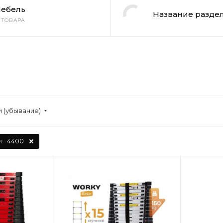
ебель
Название раздел
3 ТОВАРА
 (убывание)
м:
4400