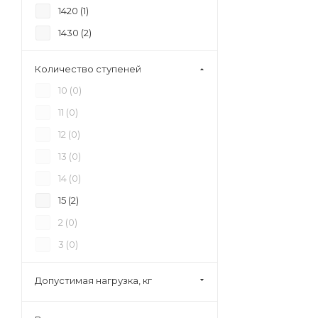
1420 (
1
)
бытовое (
0
)
1430 (
2
)
Для ванной комнаты (
0
)
1450 (
1
)
Количество ступеней
1550 (
1
)
10 (
0
)
1660 (
2
)
11 (
0
)
1680 (
1
)
12 (
0
)
1735 (
1
)
13 (
0
)
1740 (
2
)
14 (
0
)
1770 (
1
)
15 (
2
)
1870 (
2
)
2 (
0
)
1940 (
1
)
3 (
0
)
19500 (
1
)
4 (
0
)
1990 (
1
)
Допустимая нагрузка, кг
5 (
0
)
2000 (
2
)
6 (
0
)