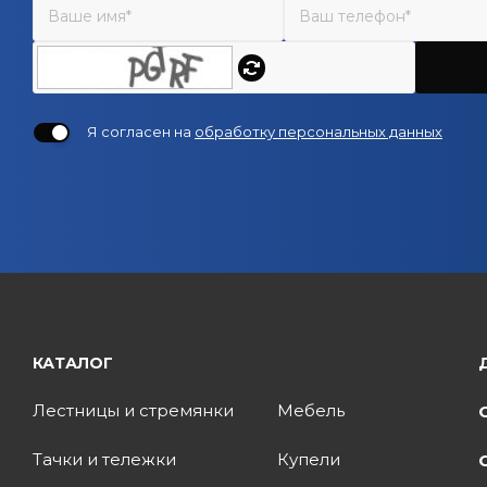
31440 (
1
)
3200 (
3
)
3300 (
1
)
3425 (
1
)
Я согласен на
обработку персональных данных
3433 (
1
)
3550 (
1
)
3600 (
1
)
3640 (
2
)
380 (
1
)
3800 (
3
)
4000 (
1
)
КАТАЛОГ
4100 (
2
)
Лестницы и стремянки
Мебель
4220 (
1
)
Тачки и тележки
4300 (
1
)
Купели