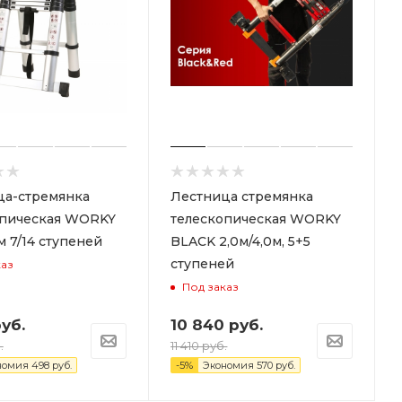
ца-стремянка
Лестница стремянка
опическая WORKY
телескопическая WORKY
м 7/14 ступеней
BLACK 2,0м/4,0м, 5+5
ступеней
каз
Под заказ
уб.
10 840
руб.
.
11 410
руб.
номия
498
руб.
-
5
%
Экономия
570
руб.