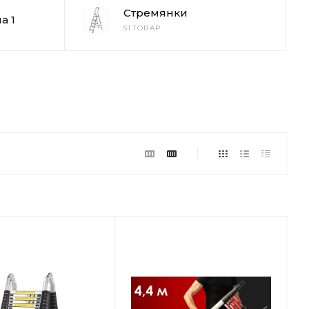
Стремянки
а 1
51 ТОВАР