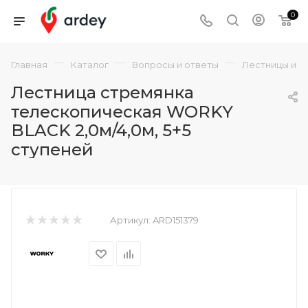
0
—
—
—
Главная
Каталог
Вопросы и ответы
Лестницы и с
Лестница стремянка
телескопическая WORKY
BLACK 2,0м/4,0м, 5+5
ступеней
Артикул:
ARD151379