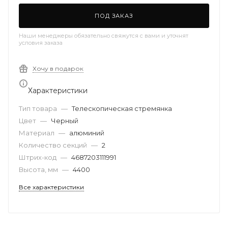
ПОД ЗАКАЗ
Наши менеджеры обязательно свяжутся с вами и уточнят
условия заказа
Хочу в подарок
Характеристики
Тип товара
—
Телескопическая стремянка
Цвет
—
Черный
Материал
—
алюминий
Количество секций
—
2
Штрих-код
—
4687203111991
Высота, мм
—
4400
Все характеристики