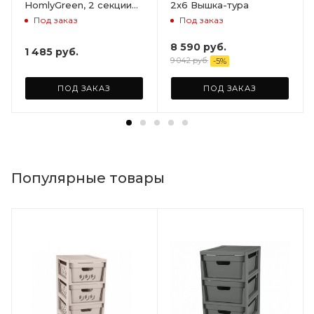
HomlyGreen, 2 секции
2х6 Вышка-тура
на 5 полок. Размер
Под заказ
Под заказ
156х59х28
8 590
руб.
1 485
руб.
9 042
руб.
-
5
%
ПОД ЗАКАЗ
ПОД ЗАКАЗ
Популярные товары