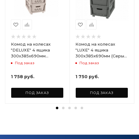
Комод на колесах
Комод на колесах
"DELUXE" 4 ящика
"LUXE" 4 ящика
300х385х690мм
300х385х690мм (Серый)
(Светло-бежевый)
ARD258086
Под заказ
Под заказ
ARD255946
1 758
руб.
1 750
руб.
ПОД ЗАКАЗ
ПОД ЗАКАЗ