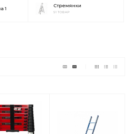
Стремянки
а 1
51 ТОВАР