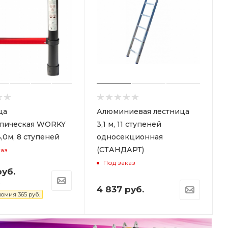
ца
Алюминиевая лестница
опическая WORKY
3,1 м, 11 ступеней
,0м, 8 ступеней
односекционная
(СТАНДАРТ)
каз
Под заказ
уб.
.
4 837
руб.
номия
365
руб.