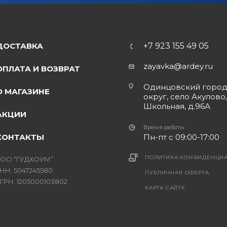
ДОСТАВКА
+7 923 155 49 05
zayavka@ardey.ru
ОПЛАТА И ВОЗВРАТ
Одинцовский горо
О МАГАЗИНЕ
округ, село Акулово,
Школьная, д.96А
АКЦИИ
Время работы
КОНТАКТЫ
Пн-пт с 09:00-17:00
ПОЛИТИКА КОНФИДЕНЦИ
ОО “ГУДХОУМ”
НН: 5047245580
ПУБЛИЧНАЯ ОФЕРТА
ГРН: 1205000103802
КАРТА САЙТА