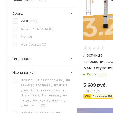
Бренд
WORKY (
2
)
АЛЬТЕРНАТИВА (
0
)
МИ (
0
)
Нет бренда (
0
)
Лестница
Тип товара
телескопичес
3,4м 9 ступене
Назначение
Достаточно
Для бани; Для бассейна; Для
5 689
руб.
ванной; Для дачи; Для дома
;Для общественных мест;
5 988
руб.
Для офиса; Для пляжа; Для
-
5
%
Экономия
299
сада; Для сауны; Для улицы
;Для школы (
0
)