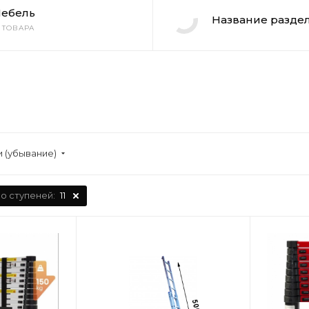
ебель
Название раздел
3 ТОВАРА
 (убывание)
о ступеней:
11