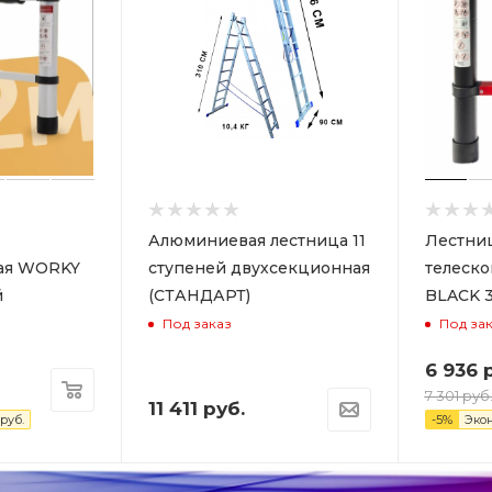
Алюминиевая лестница 11
Лестни
кая WORKY
ступеней двухсекционная
телеск
й
(СТАНДАРТ)
BLACK 3
Под заказ
Под за
6 936
р
7 301
руб
11 411
руб.
руб.
-
5
%
Эко