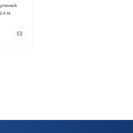
тупеней
,4 м.