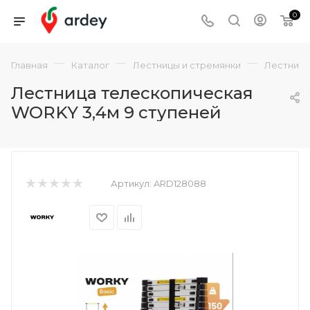
0
—
—
—
Главная
Каталог
Лестницы и стремянки
Лестниц
Лестница телескопическая
WORKY 3,4м 9 ступеней
Артикул:
ARD128088