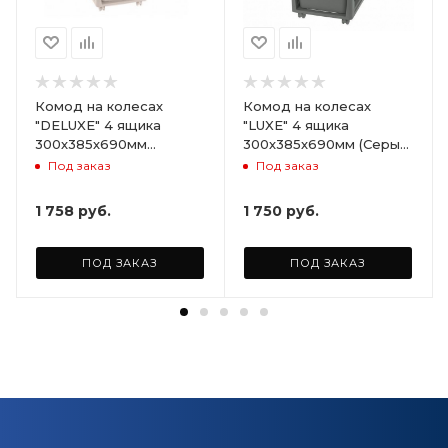
Комод на колесах
Комод на колесах
"DELUXE" 4 ящика
"LUXE" 4 ящика
300х385х690мм
300х385х690мм (Серый)
(Светло-бежевый)
ARD258086
Под заказ
Под заказ
ARD255946
1 758
руб.
1 750
руб.
ПОД ЗАКАЗ
ПОД ЗАКАЗ