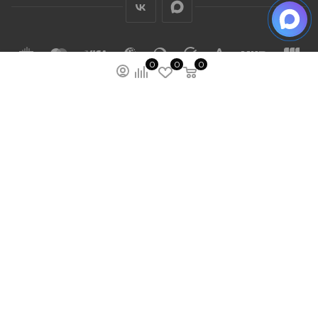
0
0
0
ПОДПИСАТЬСЯ НА РАССЫЛКУ
МЫ НА ЯМАРКЕТЕ
ПОЛИТИКА КОНФИДЕНЦИАЛЬНОСТИ
ПУБЛИЧНАЯ ОФЕРТА
КАРТА САЙТА
ООО “ГУДХОУМ”
ИНН: 5047245580
ОГРН: 1205000103802
2026 © Ardey: интернет-магазин строительных
лестниц, тележек и других стройматериалов.