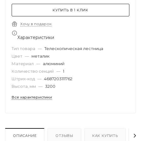
КУПИТЬ В 1 КЛИК
Хочу в подарок
Характеристики
Тип товара
—
Телескопическая лестница
Цвет
—
металик
Материал
—
алюминий
Количество секций
—
1
Штрих-код
—
4687203111762
Высота, мм
—
3200
Все характеристики
ОПИСАНИЕ
ОТЗЫВЫ
КАК КУПИТЬ
О