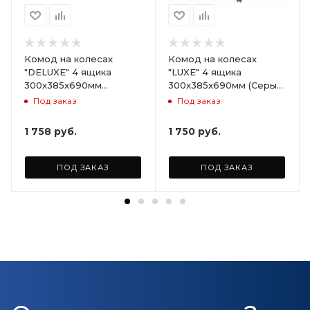
Комод на колесах
Комод на колесах
"DELUXE" 4 ящика
"LUXE" 4 ящика
300х385х690мм
300х385х690мм (Серый)
(Светло-бежевый)
ARD258086
Под заказ
Под заказ
ARD255946
1 758
руб.
1 750
руб.
ПОД ЗАКАЗ
ПОД ЗАКАЗ