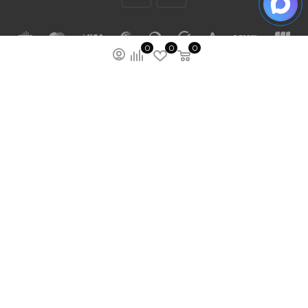
0
0
0
ПОДПИСАТЬСЯ НА РАССЫЛКУ
МЫ НА ЯМАРКЕТЕ
ПОЛИТИКА КОНФИДЕНЦИАЛЬНОСТИ
ПУБЛИЧНАЯ ОФЕРТА
КАРТА САЙТА
ООО “ГУДХОУМ”
ИНН: 5047245580
ОГРН: 1205000103802
2026 © Ardey: интернет-магазин строительных
лестниц, тележек и других стройматериалов.