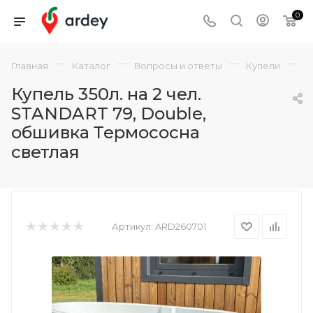
0
—
—
—
—
Главная
Каталог
Вопросы и ответы
Купели
О
Купель 350л. на 2 чел.
STANDART 79, Double,
обшивка Термососна
светлая
Артикул:
ARD260701