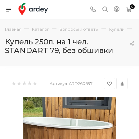
0
—
—
—
—
Главная
Каталог
Вопросы и ответы
Купели
О
Купель 250л. на 1 чел.
STANDART 79, без обшивки
Артикул:
ARD260697