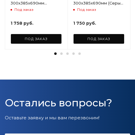
300х385х690мм
300х385х690мм (Серый)
(Светло-бежевый)
ARD258086
Под заказ
Под заказ
ARD255946
1 758
руб.
1 750
руб.
ПОД ЗАКАЗ
ПОД ЗАКАЗ
Остались вопросы?
Оставьте заявку и мы вам перезвоним!