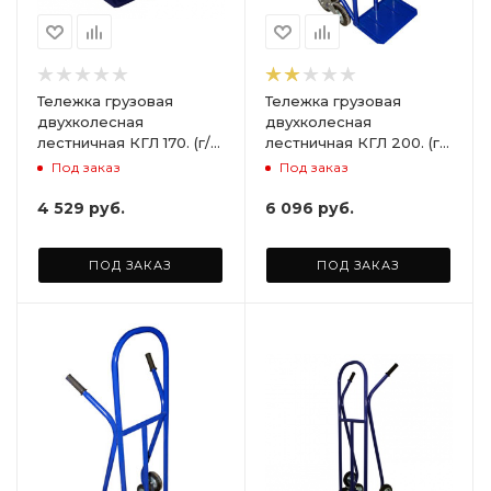
Тележка грузовая
Тележка грузовая
двухколесная
двухколесная
лестничная КГЛ 170. (г/п
лестничная КГЛ 200. (г/
170 кг), без колёс
п 200 кг), без колёс
Под заказ
Под заказ
4 529
руб.
6 096
руб.
ПОД ЗАКАЗ
ПОД ЗАКАЗ