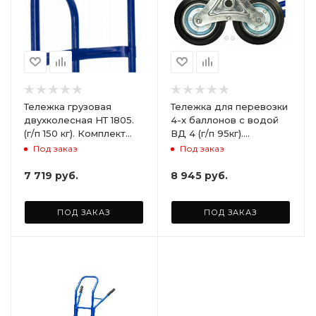
Тележка грузовая
Тележка для перевозки
двухколесная НТ 1805.
4-х баллонов с водой
(г/п 150 кг). Комплект
ВД 4 (г/п 95кг).
лестничных колес Ø160
Комплект лестничных
Под заказ
Под заказ
мм. (2шт)
колес Ø160 мм. (2шт)
7 719
руб.
8 945
руб.
ПОД ЗАКАЗ
ПОД ЗАКАЗ