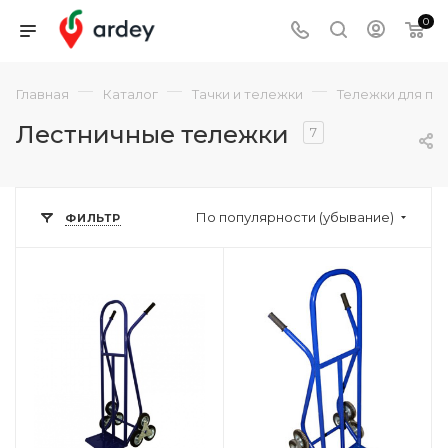
0
—
—
—
Главная
Каталог
Тачки и тележки
Тележки для пе
Лестничные тележки
7
По популярности (убывание)
ФИЛЬТР