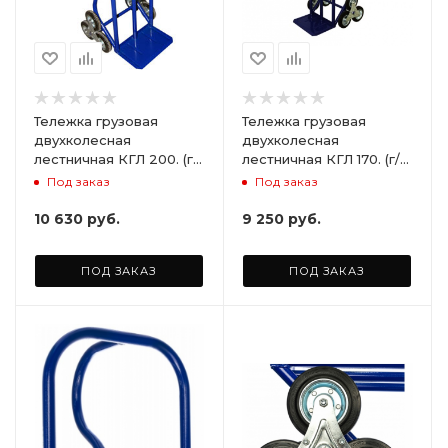
Тележка грузовая
Тележка грузовая
двухколесная
двухколесная
лестничная КГЛ 200. (г/
лестничная КГЛ 170. (г/п
п 200 кг). Комплект
170 кг). Комплект
Под заказ
Под заказ
лестничных колес Ø160
лестничных колес Ø160
мм. (2шт)
мм. (2шт)
10 630
руб.
9 250
руб.
ПОД ЗАКАЗ
ПОД ЗАКАЗ