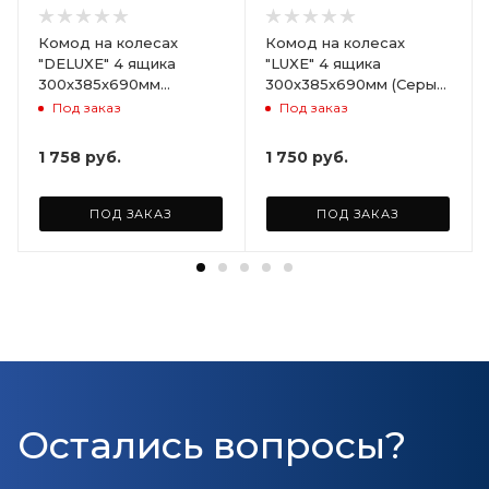
Комод на колесах
Комод на колесах
"DELUXE" 4 ящика
"LUXE" 4 ящика
300х385х690мм
300х385х690мм (Серый)
(Светло-бежевый)
ARD258086
Под заказ
Под заказ
ARD255946
1 758
руб.
1 750
руб.
ПОД ЗАКАЗ
ПОД ЗАКАЗ
Остались вопросы?