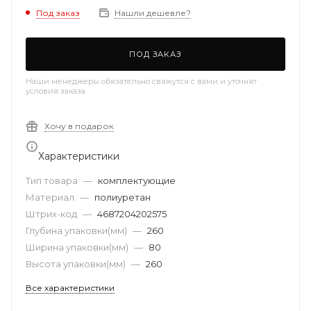
Под заказ
Нашли дешевле?
ПОД ЗАКАЗ
Наши менеджеры обязательно свяжутся с вами и уточнят
условия заказа
Хочу в подарок
Характеристики
Тип товара
—
комплектующие
Материал
—
полиуретан
Штрих-код
—
4687204202575
Глубина упаковки(мм)
—
260
Ширина упаковки(мм)
—
80
Высота упаковки(мм)
—
260
Все характеристики