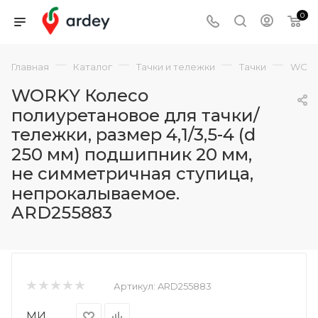
0
—
—
—
—
Главная
Каталог
Тачки и тележки
Тачки
WORKY
WORKY Колесо
полиуретановое для тачки/
тележки, размер 4,1/3,5-4 (d
250 мм) подшипник 20 мм,
не симметричная ступица,
непрокалываемое.
ARD255883
Артикул:
ARD255883
МИ