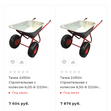
Тачка 2х150л
Тачка 2х150л
Строительная с
Строительная с
колесом 6,00-6 D20mm
колесом 6,50-6 D20mm
не сим.ступица (Red
не сим.ступица (Red
Под заказ
Под заказ
Strong)
Strong)
7 604
руб.
7 876
руб.