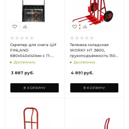
Скрепер для снега ЦИ
Тележка складская
FINLAND
WORKY HT 3800,
680х540х140мм с П-
грузоподъёмность 150
образной металлич.
кг, Размер площадки :
Достаточно
Достаточно
ручкой
65х42 см
3 887
руб.
4 891
руб.
В КОРЗИНУ
В КОРЗИНУ