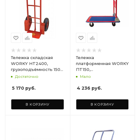
Тележка складская
Тележка
WORKY HT2400,
платформенная WORKY
грузоподъёмность 150
ПT150,
кг, ширина площадки
грузоподъёмность 150
Достаточно
Мало
345х210 мм
кг, размер площадки
мм 700х450
5 170
руб.
4 236
руб.
В КОРЗИНУ
В КОРЗИНУ