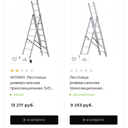
WORKY Лестница
Лестница
универсальная
универсальная
трехсекционная 3х11,
трехсекционная
высота 3. 14/ 5. 13/ 7. 15 м
СТАНДАРТ 3х6, высота
Мало
Достаточно
ARD128291
1.74/2.59/3.46 м
13 217
руб.
9 253
руб.
В КОРЗИНУ
В КОРЗИНУ