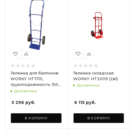
Тележка для баллонов
Тележка складская
WORKY HT1701,
WORKY HT2009 (2в1)
грузоподъёмность 150
Достаточно
кг, ширина площадки
Достаточно
270х250мм
5 296
руб.
6 115
руб.
В КОРЗИНУ
В КОРЗИНУ