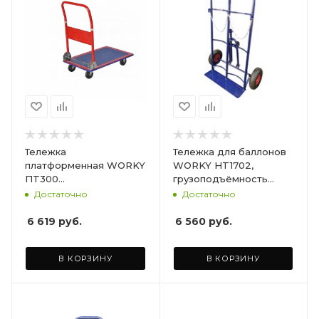
Тележка
Тележка для баллонов
платформенная WORKY
WORKY HT1702,
ПT300
грузоподъёмность
грузоподъёмность 300
300кг, ширина
Достаточно
Достаточно
кг размер площадки,
площадки 600х200мм
мм 900х600
6 619
руб.
6 560
руб.
В КОРЗИНУ
В КОРЗИНУ