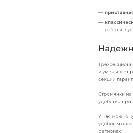
приставна
классическ
работы в ус
Надежн
Трехсекционн
и уменьшает 
секции гарант
Стремянки на 
удобство при 
У нас можно к
удобным онлай
регионах.