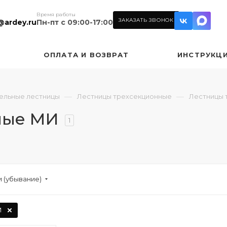
Время работы
ЗАКАЗАТЬ ЗВОНОК
@ardey.ru
Пн-пт с 09:00-17:00
ОПЛАТА И ВОЗВРАТ
ИНСТРУКЦ
—
—
ельные лестницы
Лестницы трехсекционные
Лестницы 
ные МИ
1
 (убывание)
И