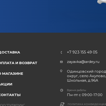
ДОСТАВКА
+7 923 155 49 05
zayavka@ardey.ru
ОПЛАТА И ВОЗВРАТ
Одинцовский горо
О МАГАЗИНЕ
округ, село Акулово,
Школьная, д.96А
АКЦИИ
Время работы
КОНТАКТЫ
Пн-пт с 09:00-17:00
ПОЛИТИКА КОНФИДЕНЦИ
ОО “ГУДХОУМ”