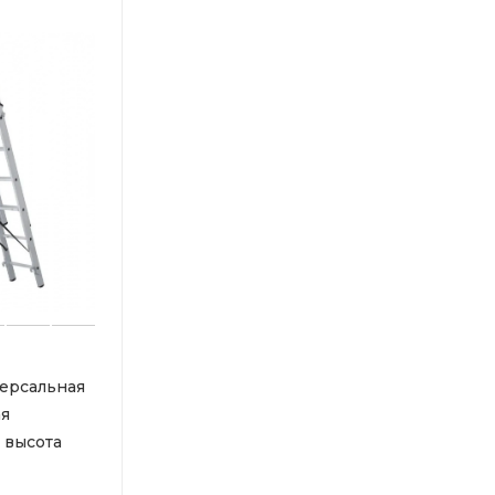
ерсальная
я
 высота