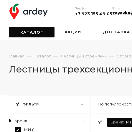
Телефон
E-mail
zayavka
+7 923 155 49 05
АКЦИИ
ДОСТАВКА
КАТАЛОГ
—
—
—
Главная
Каталог
Лестницы и стремянки
Строит
Лестницы трехсекцион
По популярности
ФИЛЬТР
Бренд
Бренд:
М
МИ (
1
)