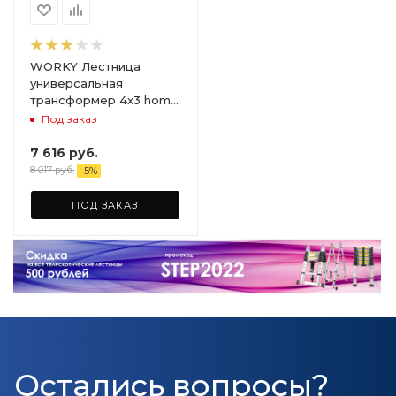
WORKY Лестница
универсальная
трансформер 4х3 home
ARD255947
Под заказ
7 616
руб.
8 017
руб.
-
5
%
ПОД ЗАКАЗ
Остались вопросы?