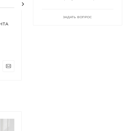
ЗАДАТЬ ВОПРОС
НТА
Уровень АБСОЛЮТ
Уровень АБС
МАГНИТ 80см
МАГНИТ 60см
Под заказ
Под заказ
Арт.: ARD245848
Арт.: ARD245846
806
руб.
655
руб.