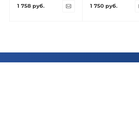
1 758
руб.
1 750
руб.
Остались вопросы?
Оставьте заявку и мы вам перезвоним!