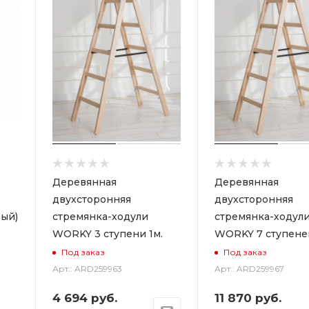
Деревянная
Деревянная
двухсторонняя
двухсторонняя
ый)
стремянка-ходули
стремянка-ходул
WORKY 3 ступени 1м.
WORKY 7 ступеней
Под заказ
Под заказ
Арт.: ARD259963
Арт.: ARD259967
4 694
руб.
11 870
руб.