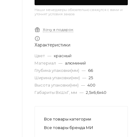
Наши менеджеры обязательно свяжутся с вами и
уточнят условия заказа
Хочу в подарок
Характеристики
Цвет
—
красный
Материал
—
алюминий
Глубина упаковки(мм)
—
66
Ширина упаковки(мм)
—
25
Высота упаковки(мм)
—
400
Габариты ВхШхГ, мм
—
2,5х6,6х40
Все товары категории
Все товары бренда МИ