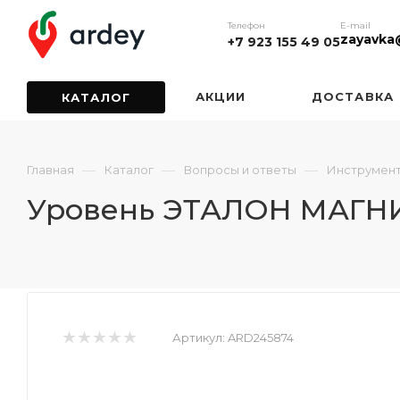
Телефон
E-mail
zayavka
+7 923 155 49 05
АКЦИИ
ДОСТАВКА
КАТАЛОГ
—
—
—
Главная
Каталог
Вопросы и ответы
Инструмен
Уровень ЭТАЛОН МАГН
Артикул:
ARD245874