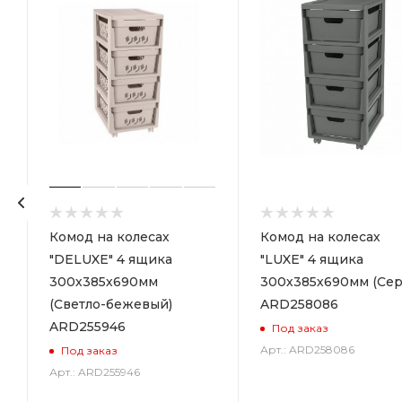
р
Комод на колесах
Комод на колесах
"DELUXE" 4 ящика
"LUXE" 4 ящика
300х385х690мм
300х385х690мм (Сер
(Светло-бежевый)
ARD258086
ARD255946
Под заказ
Арт.: ARD258086
Под заказ
Арт.: ARD255946