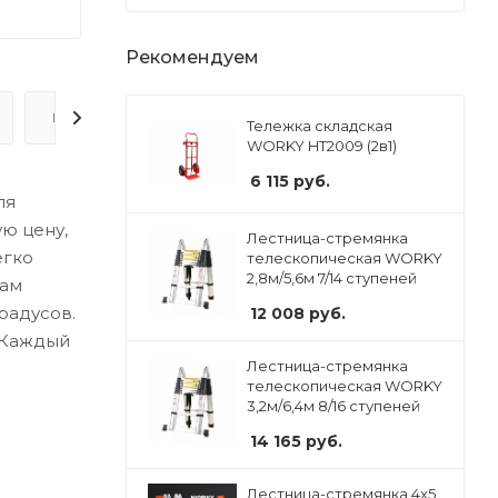
Рекомендуем
ВОПРОС-ОТВЕТ
Тележка складская
WORKY HT2009 (2в1)
6 115
руб.
ля
ю цену,
Лестница-стремянка
егко
телескопическая WORKY
2,8м/5,6м 7/14 ступеней
нам
радусов.
12 008
руб.
. Каждый
Лестница-стремянка
телескопическая WORKY
3,2м/6,4м 8/16 ступеней
14 165
руб.
Лестница-стремянка 4x5