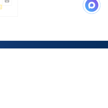
11 502
руб.
10 448
руб.
.
-
5
%
Экономия
575
руб.
-
5
%
Экономия
522