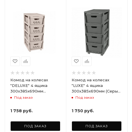
Комод на колесах
Комод на колесах
"DELUXE" 4 ящика
"LUXE" 4 ящика
300х385х690мм
300х385х690мм (Серый)
(Светло-бежевый)
ARD258086
Под заказ
Под заказ
ARD255946
1 758
руб.
1 750
руб.
ПОД ЗАКАЗ
ПОД ЗАКАЗ