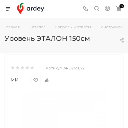
0
—
—
—
Главная
Каталог
Вопросы и ответы
Инструмент
Уровень ЭТАЛОН 150см
Артикул:
ARD245872
МИ