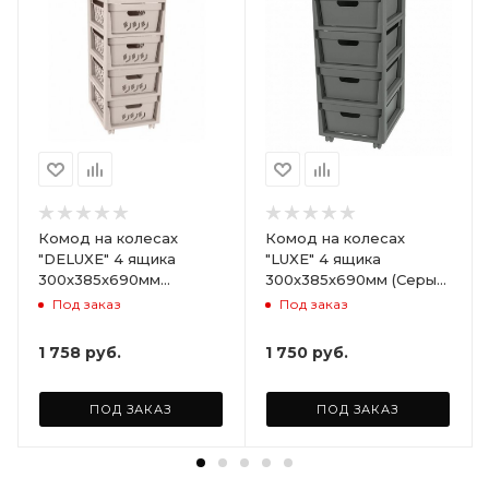
Комод на колесах
Комод на колесах
"DELUXE" 4 ящика
"LUXE" 4 ящика
300х385х690мм
300х385х690мм (Серый)
(Светло-бежевый)
ARD258086
Под заказ
Под заказ
ARD255946
1 758
руб.
1 750
руб.
ПОД ЗАКАЗ
ПОД ЗАКАЗ