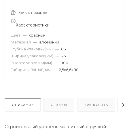
Хочу в подарок
Характеристики
Цвет
—
красный
Материал
—
алюминий
Глубина упаковки(мм)
—
66
Ширина упаковки(мм)
—
25
Высота упаковки(мм)
—
800
Габариты ВхШхГ, мм
—
2,5х6,6х80
ОПИСАНИЕ
ОТЗЫВЫ
КАК КУПИТЬ
О
Строительный уровень магнитный с ручкой