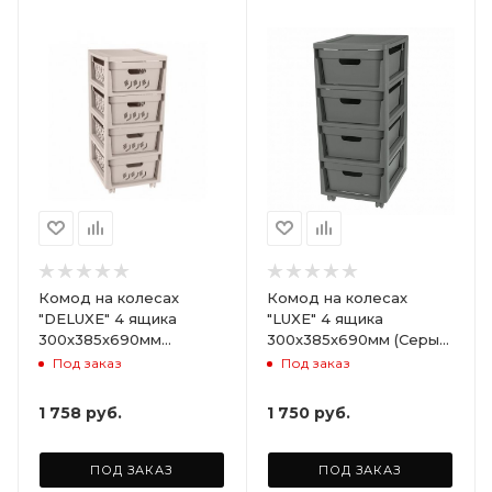
Комод на колесах
Комод на колесах
"DELUXE" 4 ящика
"LUXE" 4 ящика
300х385х690мм
300х385х690мм (Серый)
(Светло-бежевый)
ARD258086
Под заказ
Под заказ
ARD255946
1 758
руб.
1 750
руб.
ПОД ЗАКАЗ
ПОД ЗАКАЗ