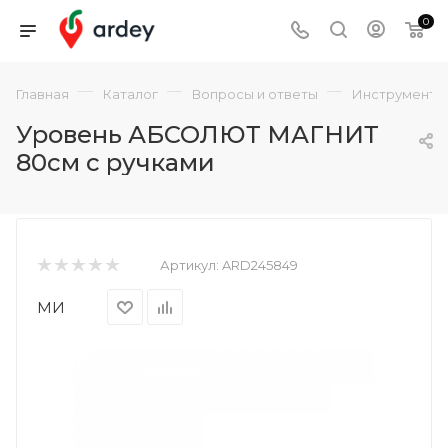
0
—
—
—
Главная
Каталог
Вопросы и ответы
Инструмент
Уровень АБСОЛЮТ МАГНИТ
80см с ручками
Артикул:
ARD245849
МИ