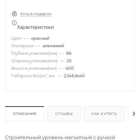
Хочу в подарок
Характеристики
Цвет
—
красный
Материал
—
алюминий
Глубина упаковки(мм)
—
66
Ширина упаковки(мм)
—
25
Высота упаковки(мм)
—
400
Габариты ВхШхГ, мм
—
2,5х6,6х40
ОПИСАНИЕ
ОТЗЫВЫ
КАК КУПИТЬ
О
Строительный уровень магнитный с ручкой