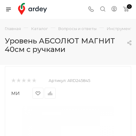
0
—
—
—
Главная
Каталог
Вопросы и ответы
Инструмент
Уровень АБСОЛЮТ МАГНИТ
40см с ручками
Артикул:
ARD245845
МИ