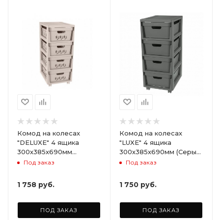
Комод на колесах
Комод на колесах
"DELUXE" 4 ящика
"LUXE" 4 ящика
300х385х690мм
300х385х690мм (Серый)
(Светло-бежевый)
ARD258086
Под заказ
Под заказ
ARD255946
1 758
руб.
1 750
руб.
ПОД ЗАКАЗ
ПОД ЗАКАЗ