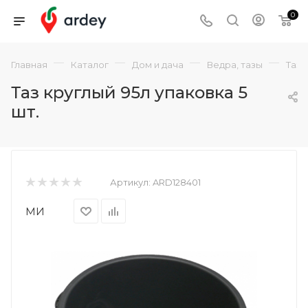
0
—
—
—
—
Главная
Каталог
Дом и дача
Ведра, тазы
Таз 
Таз круглый 95л упаковка 5
шт.
Артикул:
ARD128401
МИ