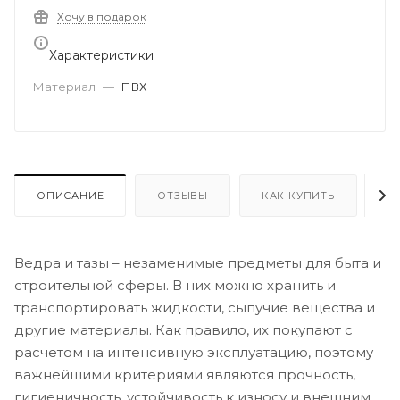
Хочу в подарок
Характеристики
Материал
—
ПВХ
ОПИСАНИЕ
ОТЗЫВЫ
КАК КУПИТЬ
О
Ведра и тазы – незаменимые предметы для быта и
строительной сферы. В них можно хранить и
транспортировать жидкости, сыпучие вещества и
другие материалы. Как правило, их покупают с
расчетом на интенсивную эксплуатацию, поэтому
важнейшими критериями являются прочность,
гигиеничность, устойчивость к износу и внешним