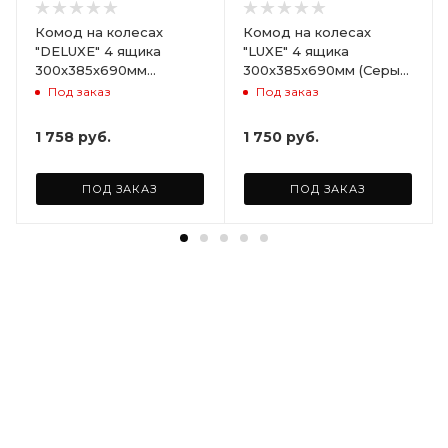
Комод на колесах
Комод на колесах
"DELUXE" 4 ящика
"LUXE" 4 ящика
300х385х690мм
300х385х690мм (Серый)
(Светло-бежевый)
ARD258086
Под заказ
Под заказ
ARD255946
1 758
руб.
1 750
руб.
ПОД ЗАКАЗ
ПОД ЗАКАЗ