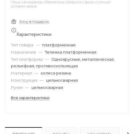
Наши менеджеры обязательно свяжутся с вами и уточнят
условия заказа
Хочу в подарок
Характеристики
Тип товара
—
платформенная
Назначение
—
Тележка платформенная
Тип платформы
—
Одноярусные, металлическая,
рельефная, противоскользящая
Материал
—
колеса резина
Конструкция
—
цельносварная
Ручки
—
цельносварная
Все характеристики