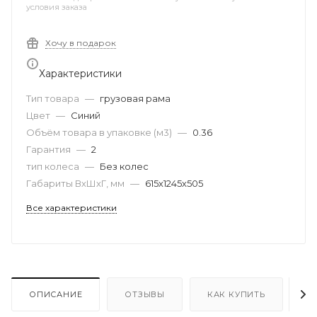
условия заказа
Хочу в подарок
Характеристики
Тип товара
—
грузовая рама
Цвет
—
Синий
Объём товара в упаковке (м3)
—
0.36
Гарантия
—
2
тип колеса
—
Без колес
Габариты ВхШхГ, мм
—
615х1245х505
Все характеристики
ОПИСАНИЕ
ОТЗЫВЫ
КАК КУПИТЬ
О