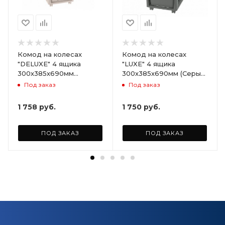
Комод на колесах
Комод на колесах
"DELUXE" 4 ящика
"LUXE" 4 ящика
300х385х690мм
300х385х690мм (Серый)
(Светло-бежевый)
ARD258086
Под заказ
Под заказ
ARD255946
1 758
руб.
1 750
руб.
ПОД ЗАКАЗ
ПОД ЗАКАЗ