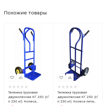
Похожие товары
Тележка грузовая
Тележка грузовая
двухколесная КГ 250. (г/
двухколесная КГ 250. (г/
п 250 кг). Колеса
п 250 кг). Колеса литые
пневматические Ø250
Ø250 мм (2 шт)