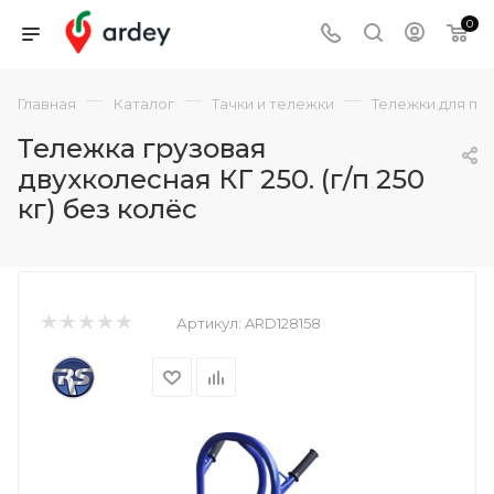
0
—
—
—
Главная
Каталог
Тачки и тележки
Тележки для пе
Тележка грузовая
двухколесная КГ 250. (г/п 250
кг) без колёс
Артикул:
ARD128158