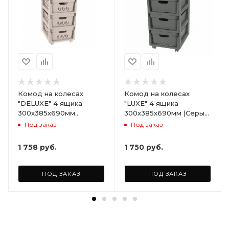
Комод на колесах
Комод на колесах
"DELUXE" 4 ящика
"LUXE" 4 ящика
300х385х690мм
300х385х690мм (Серый)
(Светло-бежевый)
ARD258086
Под заказ
Под заказ
ARD255946
1 758
руб.
1 750
руб.
ПОД ЗАКАЗ
ПОД ЗАКАЗ