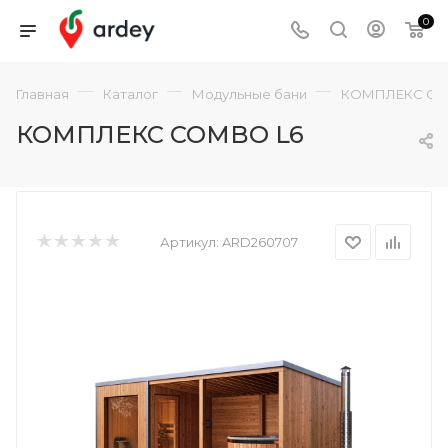
0
—
—
—
Главная
Каталог
Модульные бани
КОМПЛЕКС CO
КОМПЛЕКС COMBO L6
Артикул:
ARD260707