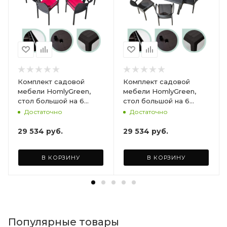
Комплект садовой
Комплект садовой
мебели HomlyGreen,
мебели HomlyGreen,
стол большой на 6
стол большой на 6
персон 153х79х70, 6
персон 153х79х70, 6
Достаточно
Достаточно
стульев, цвет венге, с
стульев, цвет венге, с
бордовыми подушками
коричневыми
29 534
руб.
29 534
руб.
ARD260447
подушками ARD260443
В КОРЗИНУ
В КОРЗИНУ
Популярные товары