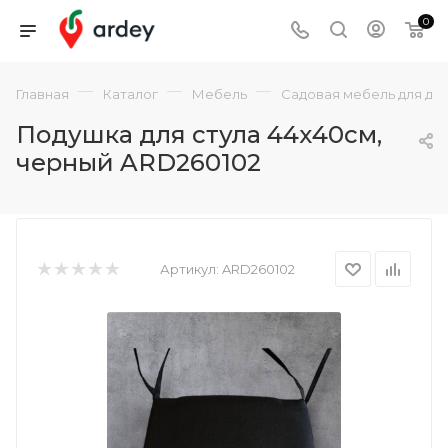
0
—
—
—
Главная
Каталог
Мебель
Садовая мебель для да
Подушка для стула 44х40см,
черный ARD260102
Артикул:
ARD260102