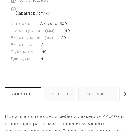
Хочу в подарок
Характеристики
Материал
—
Оксфорд 600
Ширина упаковки(мм)
—
440
Высота упаковки(мм)
—
50
Высота, см
—
5
Глубина, см
—
40
Длина, см
—
44
ОПИСАНИЕ
ОТЗЫВЫ
КАК КУПИТЬ
О
Подушка для садовой мебели размером 44х40 см
станет прекрасным дополнением вашего
уличного пространства. Выполненная в стильном