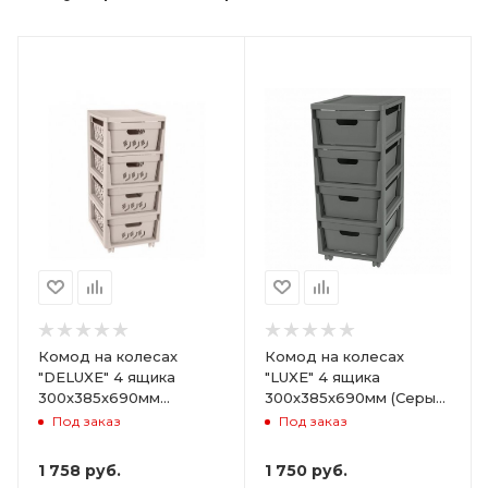
Комод на колесах
Комод на колесах
"DELUXE" 4 ящика
"LUXE" 4 ящика
300х385х690мм
300х385х690мм (Серый)
(Светло-бежевый)
ARD258086
Под заказ
Под заказ
ARD255946
1 758
руб.
1 750
руб.