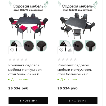
Комплект садовой
Комплект садовой
мебели HomlyGreen,
мебели HomlyGreen,
стол большой на 6
стол большой на 6
персон 153х79х70, 6
персон 153х79х70, 6
Достаточно
Достаточно
стульев, цвет венге, с
стульев, цвет венге, с
бордовыми подушками
коричневыми
29 534
руб.
29 534
руб.
ARD260447
подушками ARD260443
В КОРЗИНУ
В КОРЗИНУ