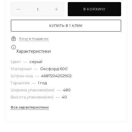
В КОРЗИНУ
КУПИТЬ В 1 КЛИК
Хочу в подарок
Характеристики
Цвет
—
серый
Материал
—
Оксфорд 600
Штрих-код
—
4687204202902
Гарантия
—
1 год
Ширина упаковки(мм)
—
480
Высота упаковки(мм)
—
40
Все характеристики