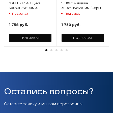
"DELUXE" 4 ящика
"LUXE" 4 ящика
300х385х690мм
300х385х690мм (Серый)
(Светло-бежевый)
ARD258086
Под заказ
Под заказ
ARD255946
1 758
руб.
1 750
руб.
ПОД ЗАКАЗ
ПОД ЗАКАЗ
Остались вопросы?
Оставьте заявку и мы вам перезвоним!