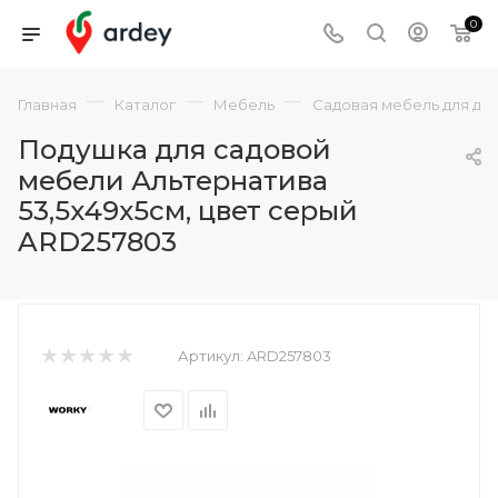
0
—
—
—
Главная
Каталог
Мебель
Садовая мебель для да
Подушка для садовой
мебели Альтернатива
53,5х49х5см, цвет серый
ARD257803
Артикул:
ARD257803