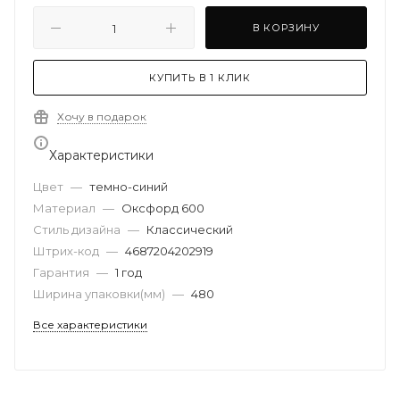
В КОРЗИНУ
КУПИТЬ В 1 КЛИК
Хочу в подарок
Характеристики
Цвет
—
темно-синий
Материал
—
Оксфорд 600
Стиль дизайна
—
Классический
Штрих-код
—
4687204202919
Гарантия
—
1 год
Ширина упаковки(мм)
—
480
Все характеристики