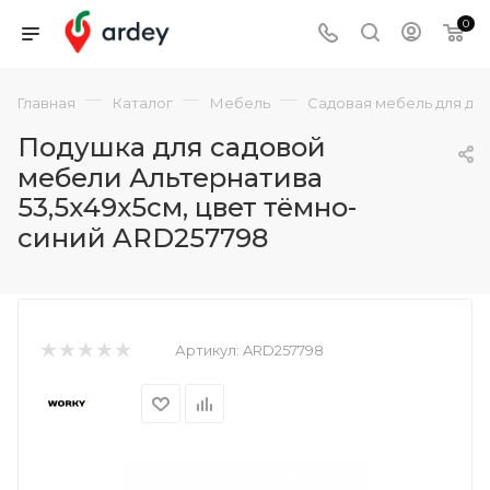
0
—
—
—
Главная
Каталог
Мебель
Садовая мебель для да
Подушка для садовой
мебели Альтернатива
53,5х49х5см, цвет тёмно-
синий ARD257798
Артикул:
ARD257798