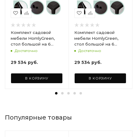
Комплект садовой
Комплект садовой
мебели HomlyGreen,
мебели HomlyGreen,
стол большой на 6
стол большой на 6
персон 153х79х70, 6
персон 153х79х70, 6
Достаточно
Достаточно
стульев, цвет венге, с
стульев, цвет венге, с
бордовыми подушками
коричневыми
29 534
руб.
29 534
руб.
ARD260447
подушками ARD260443
В КОРЗИНУ
В КОРЗИНУ
Популярные товары