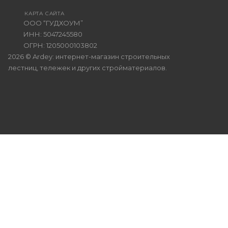
КАРТА САЙТА
ООО “ГУДХОУМ”
ИНН: 5047245580
ОГРН: 1205000103802
2026 © Ardey: интернет-магазин строительных
лестниц, тележек и других стройматериалов.