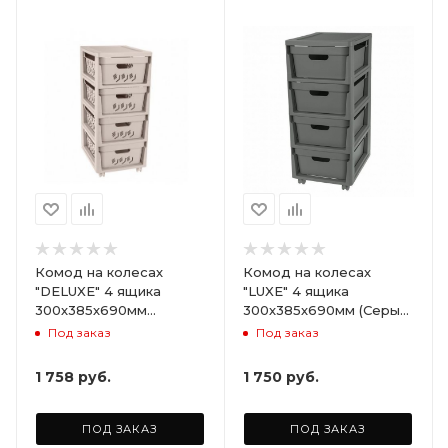
Комод на колесах
Комод на колесах
"DELUXE" 4 ящика
"LUXE" 4 ящика
300х385х690мм
300х385х690мм (Серый)
(Светло-бежевый)
ARD258086
Под заказ
Под заказ
ARD255946
1 758
руб.
1 750
руб.
ПОД ЗАКАЗ
ПОД ЗАКАЗ