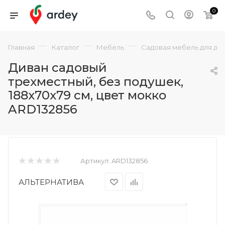
0
—
—
—
Главная
Каталог
Мебель
Садовая мебель для да
Диван садовый
трехместный, без подушек,
188x70x79 см, цвет мокко
ARD132856
Артикул:
ARD132856
АЛЬТЕРНАТИВА