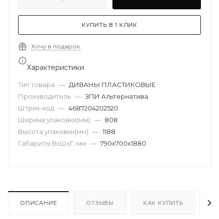
КУПИТЬ В 1 КЛИК
Хочу в подарок
Характеристики
Тип товара
—
ДИВАНЫ ПЛАСТИКОВЫЕ
Производитель
—
ЗПИ Альтернатива
Штрих-код
—
4687204202520
Ширина упаковки(мм)
—
808
Высота упаковки(мм)
—
1188
Габариты ВхШхГ, мм
—
790х700х1880
ОПИСАНИЕ
ОТЗЫВЫ
КАК КУПИТЬ
О