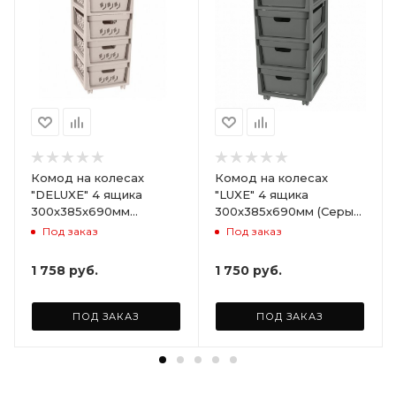
Комод на колесах
Комод на колесах
"DELUXE" 4 ящика
"LUXE" 4 ящика
300х385х690мм
300х385х690мм (Серый)
(Светло-бежевый)
ARD258086
Под заказ
Под заказ
ARD255946
1 758
руб.
1 750
руб.
ПОД ЗАКАЗ
ПОД ЗАКАЗ