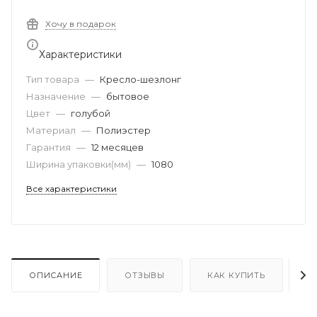
Хочу в подарок
Характеристики
Тип товара
—
Кресло-шезлонг
Назначение
—
бытовое
Цвет
—
голубой
Материал
—
Полиэстер
Гарантия
—
12 месяцев
Ширина упаковки(мм)
—
1080
Все характеристики
ОПИСАНИЕ
ОТЗЫВЫ
КАК КУПИТЬ
О