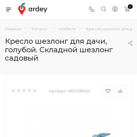
0
—
—
—
Главная
Каталог
Мебель
Кресло шезлонг для дач
Кресло шезлонг для дачи,
голубой. Складной шезлонг
садовый
Артикул:
ARD259424