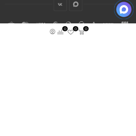
0
0
0
ПОДПИСАТЬСЯ НА РАССЫЛКУ
МЫ НА ЯМАРКЕТЕ
ПОЛИТИКА КОНФИДЕНЦИАЛЬНОСТИ
ПУБЛИЧНАЯ ОФЕРТА
КАРТА САЙТА
ООО “ГУДХОУМ”
ИНН: 5047245580
ОГРН: 1205000103802
2026 © Ardey: интернет-магазин строительных
лестниц, тележек и других стройматериалов.