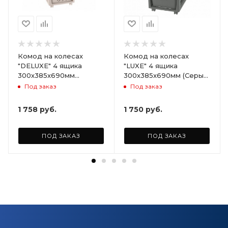
Комод на колесах
Комод на колесах
"DELUXE" 4 ящика
"LUXE" 4 ящика
300х385х690мм
300х385х690мм (Серый)
(Светло-бежевый)
ARD258086
Под заказ
Под заказ
ARD255946
1 758
руб.
1 750
руб.
ПОД ЗАКАЗ
ПОД ЗАКАЗ