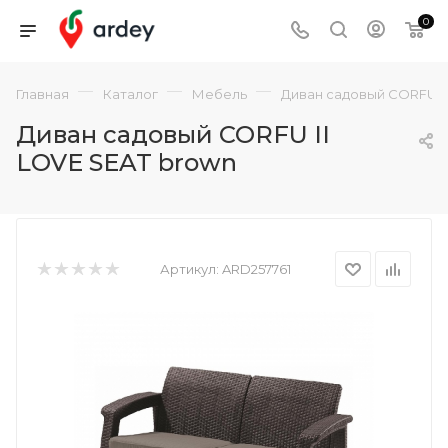
0
—
—
—
Главная
Каталог
Мебель
Диван садовый CORFU II
Диван садовый CORFU II
LOVE SEAT brown
Артикул:
ARD257761