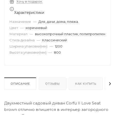
Хочу в подарок
Характеристики
Назначение
—
Для, дачи, дома, пляжа.
Цвет
—
коричневый
Материал
—
высокопрочный пластик, полипропилен
Стиль дизайна
—
Классический
Ширина упаковки(мм)
—
1200
Высота упаковки(мм)
—
800
ОПИСАНИЕ
ОТЗЫВЫ
КАК КУПИТЬ
О
Двухместный садовый диван Corfu II Love Seat
brown отлично впишется в интерьер загородного