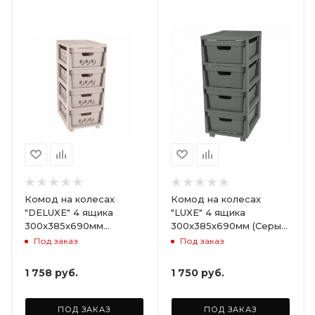
Комод на колесах
Комод на колесах
"DELUXE" 4 ящика
"LUXE" 4 ящика
300х385х690мм
300х385х690мм (Серый)
(Светло-бежевый)
ARD258086
Под заказ
Под заказ
ARD255946
1 758
руб.
1 750
руб.
ПОД ЗАКАЗ
ПОД ЗАКАЗ