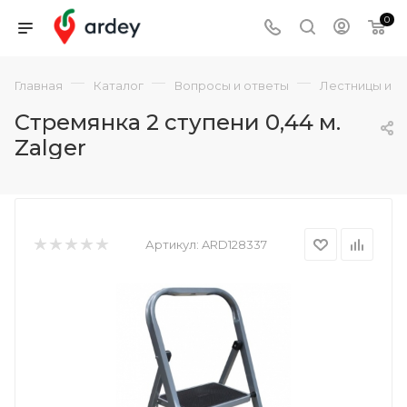
0
—
—
—
Главная
Каталог
Вопросы и ответы
Лестницы и с
Стремянка 2 ступени 0,44 м.
Zalger
Артикул:
ARD128337