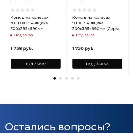
Комод на колесах
Комод на колесах
"DELUXE" 4 ящика
"LUXE" 4 ящика
300х385х690мм
300х385х690мм (Серый)
(Светло-бежевый)
ARD258086
Под заказ
Под заказ
ARD255946
1 758
руб.
1 750
руб.
ПОД ЗАКАЗ
ПОД ЗАКАЗ
Остались вопросы?