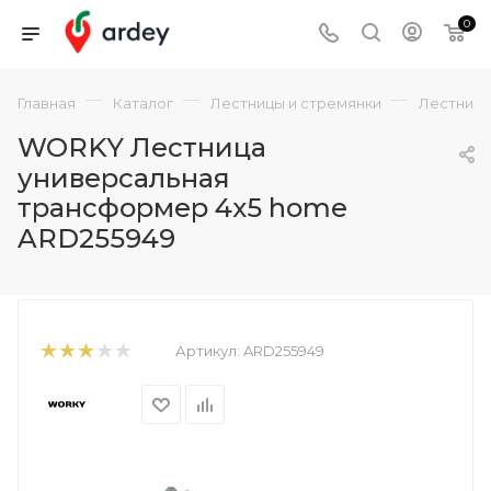
0
—
—
—
Главная
Каталог
Лестницы и стремянки
Лестниц
WORKY Лестница
универсальная
трансформер 4х5 home
ARD255949
Артикул:
ARD255949