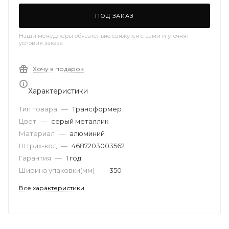
ПОД ЗАКАЗ
Наши менеджеры обязательно свяжутся с вами и уточнят
условия заказа
Хочу в подарок
Характеристики
Тип товара
—
Трансформер
Цвет
—
серый металлик
Материал
—
алюминий
Штрих-код
—
4687203003562
Гарантия
—
1 год
Ширина упаковки(мм)
—
350
Все характеристики