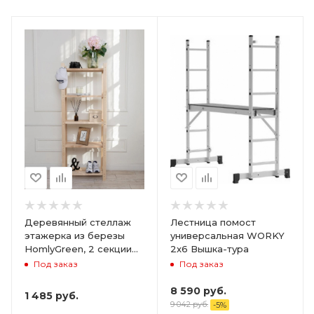
Деревянный стеллаж
Лестница помост
этажерка из березы
универсальная WORKY
HomlyGreen, 2 секции
2х6 Вышка-тура
на 5 полок. Размер
Под заказ
Под заказ
156х59х28
8 590
руб.
1 485
руб.
9 042
руб.
-
5
%