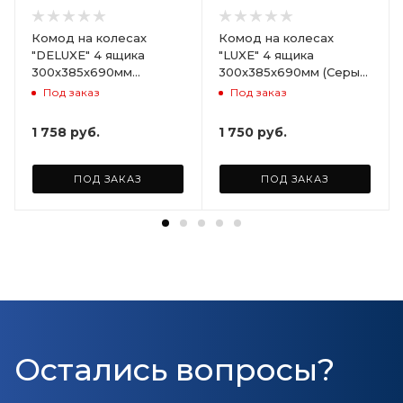
Комод на колесах
Комод на колесах
"DELUXE" 4 ящика
"LUXE" 4 ящика
300х385х690мм
300х385х690мм (Серый)
(Светло-бежевый)
ARD258086
Под заказ
Под заказ
ARD255946
1 758
руб.
1 750
руб.
ПОД ЗАКАЗ
ПОД ЗАКАЗ
Остались вопросы?