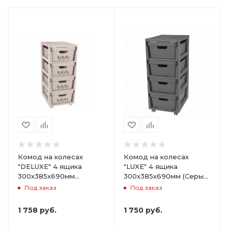
Комод на колесах
Комод на колесах
"DELUXE" 4 ящика
"LUXE" 4 ящика
300х385х690мм
300х385х690мм (Серый)
(Светло-бежевый)
ARD258086
Под заказ
Под заказ
ARD255946
1 758
руб.
1 750
руб.