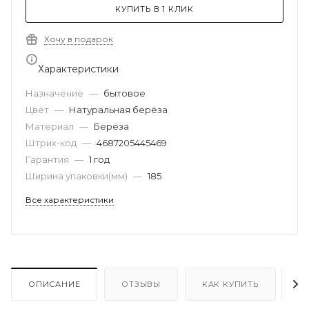
КУПИТЬ В 1 КЛИК
Хочу в подарок
Характеристики
Назначение
—
бытовое
Цвет
—
Натуральная берёза
Материал
—
Берёза
Штрих-код
—
4687205445469
Гарантия
—
1 год
Ширина упаковки(мм)
—
185
Все характеристики
ОПИСАНИЕ
ОТЗЫВЫ
КАК КУПИТЬ
О