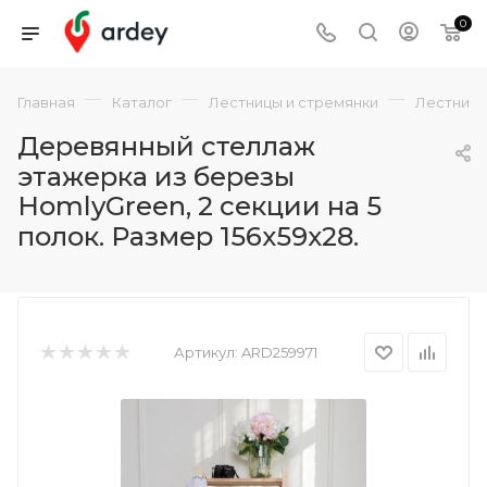
0
—
—
—
Главная
Каталог
Лестницы и стремянки
Лестниц
Деревянный стеллаж
этажерка из березы
HomlyGreen, 2 секции на 5
полок. Размер 156х59х28.
Артикул:
ARD259971