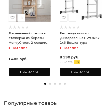
Деревянный стеллаж
Лестница помост
этажерка из березы
универсальная WORKY
HomlyGreen, 2 секции
2х6 Вышка-тура
на 5 полок. Размер
Под заказ
Под заказ
156х59х28
8 590
руб.
1 485
руб.
9 042
руб.
-
5
%
ПОД ЗАКАЗ
ПОД ЗАКАЗ
Популярные товары