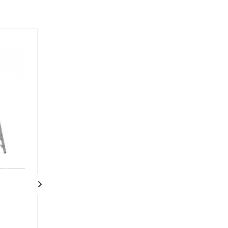
Лестница
Лестница
универсальная
универсальная
трехсекционная
трехсекционн