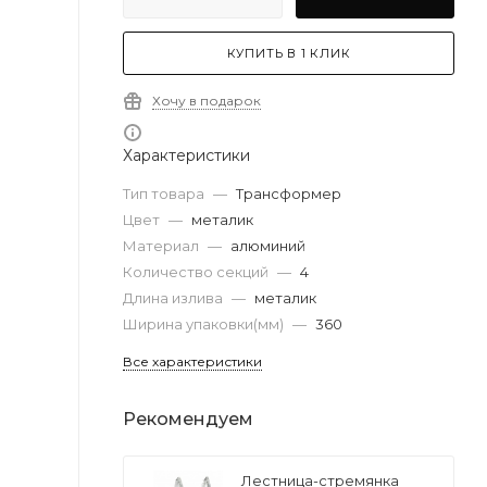
КУПИТЬ В 1 КЛИК
Хочу в подарок
Характеристики
Тип товара
—
Трансформер
Цвет
—
металик
Материал
—
алюминий
Количество секций
—
4
Длина излива
—
металик
Ширина упаковки(мм)
—
360
Все характеристики
Рекомендуем
Лестница-стремянка