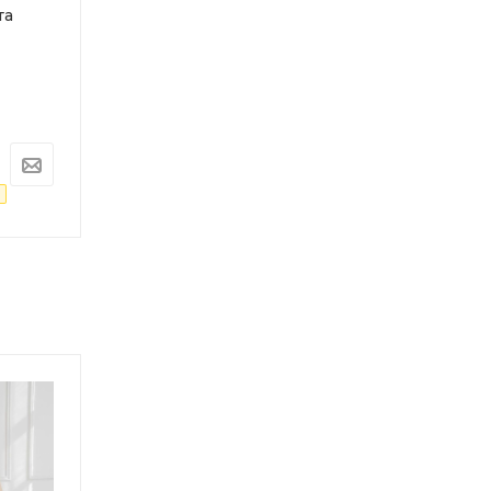
та
WORKY 3х10, высота
WORKY 3х9, вы
2.87/4.86/6.87 м
2.59/4.30/6.02 м
Под заказ
Под заказ
Арт.: ARD255965
Арт.: ARD255964
11 074
руб.
9 550
руб.
11 657
руб.
10 053
руб.
-
5
%
Экономия
583
руб.
-
5
%
Экономия
503