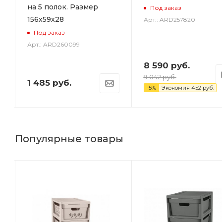
на 5 полок. Размер
Под заказ
156х59х28
Арт.: ARD257820
Под заказ
Арт.: ARD260099
8 590
руб.
9 042
руб.
1 485
руб.
-
5
%
Экономия
452
руб.
Популярные товары