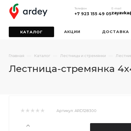
Телефон
E-mail
zayavka
+7 923 155 49 05
АКЦИИ
ДОСТАВКА
КАТАЛОГ
—
—
—
Главная
Каталог
Лестницы и стремянки
Лестни
Лестница-стремянка 4
Артикул:
ARD128300