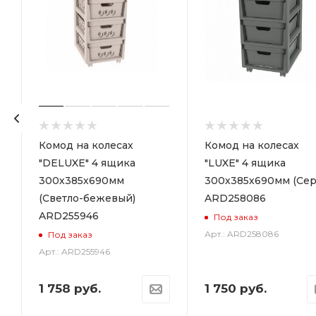
р
Комод на колесах
Комод на колесах
"DELUXE" 4 ящика
"LUXE" 4 ящика
300х385х690мм
300х385х690мм (Сер
(Светло-бежевый)
ARD258086
ARD255946
Под заказ
Арт.: ARD258086
Под заказ
Арт.: ARD255946
1 758
руб.
1 750
руб.