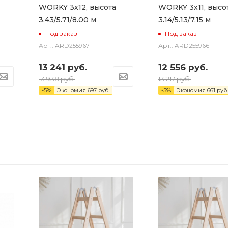
WORKY 3х12, высота
WORKY 3х11, высо
3.43/5.71/8.00 м
3.14/5.13/7.15 м
Под заказ
Под заказ
Арт.: ARD255967
Арт.: ARD255966
13 241
руб.
12 556
руб.
13 938
руб.
13 217
руб.
-
5
%
Экономия
697
руб.
-
5
%
Экономия
661
руб.