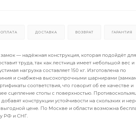
ОПЛАТА
ДОСТАВКА
ВОЗВРАТ
ГАРАНТИЯ
амок — надёжная конструкция, которая подойдёт для
тавит труда, так как лестница имеет небольшой вес и
тимая нагрузка составляет 150 кг. Изготовлена по
иния и снабжена высокопрочными шарнирами (замкам
тификаты соответствия, что говорит об ее качестве и
шее сцепление стопы с поверхностью. Противоскользя
 добавят конструкции устойчивости на скользких и не
о выгодной цене. По Москве и области возможна беспл
у РФ и СНГ.