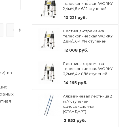
телескопическая WORKY
2,4м/4,8м 6/12 ступеней
10 221
руб.
ВОПРОС-ОТВЕТ
Лестница-стремянка
телескопическая WORKY
2,8м/5,6м 7/14 ступеней
12 008
руб.
Лестница-стремянка
телескопическая WORKY
и) из
3,2м/6,4м 8/16 ступеней
14 165
руб.
щие
ровных
Алюминиевая лестница 2
атная
м, 7 ступеней,
односекционная
(СТАНДАРТ)
2 953
руб.