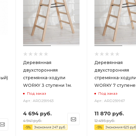
Деревянная
Деревянная
двухсторонняя
двухсторонняя
ый)
стремянка-ходули
стремянка-ходул
WORKY 3 ступени 1м.
WORKY 7 ступеней
Под заказ
Под заказ
Арт.: ARD259963
Арт.: ARD259967
4 694
руб.
11 870
руб.
4 941
руб.
12 495
руб.
-
5
%
Экономия
247
руб.
-
5
%
Экономия
625
руб