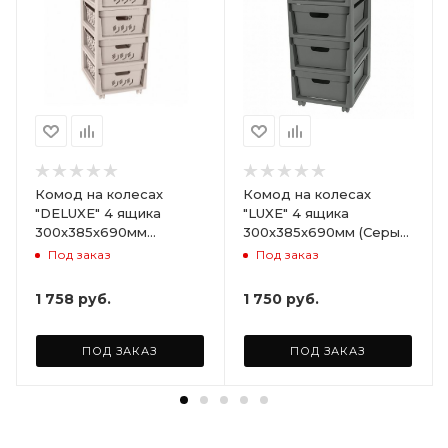
Комод на колесах
Комод на колесах
"DELUXE" 4 ящика
"LUXE" 4 ящика
300х385х690мм
300х385х690мм (Серый)
(Светло-бежевый)
ARD258086
Под заказ
Под заказ
ARD255946
1 758
руб.
1 750
руб.
ПОД ЗАКАЗ
ПОД ЗАКАЗ