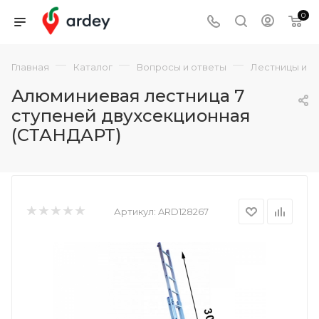
0
—
—
—
Главная
Каталог
Вопросы и ответы
Лестницы и с
Алюминиевая лестница 7
ступеней двухсекционная
(СТАНДАРТ)
Артикул:
ARD128267