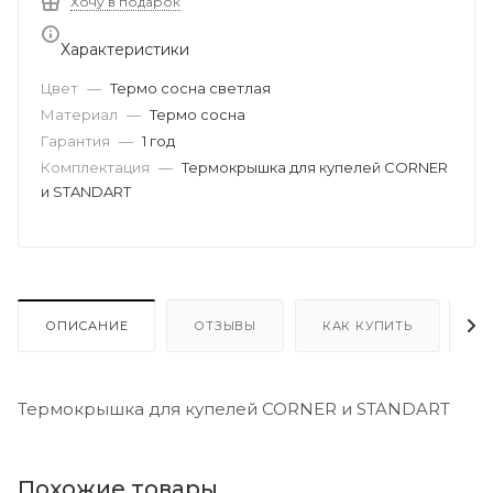
Хочу в подарок
Характеристики
Цвет
—
Термо сосна светлая
Материал
—
Термо сосна
Гарантия
—
1 год
Комплектация
—
Термокрышка для купелей CORNER
и STANDART
ОПИСАНИЕ
ОТЗЫВЫ
КАК КУПИТЬ
О
Термокрышка для купелей CORNER и STANDART
Похожие товары