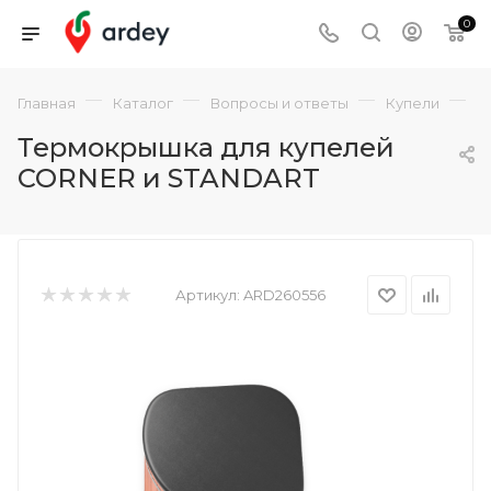
0
—
—
—
—
Главная
Каталог
Вопросы и ответы
Купели
А
Термокрышка для купелей
CORNER и STANDART
Артикул:
ARD260556