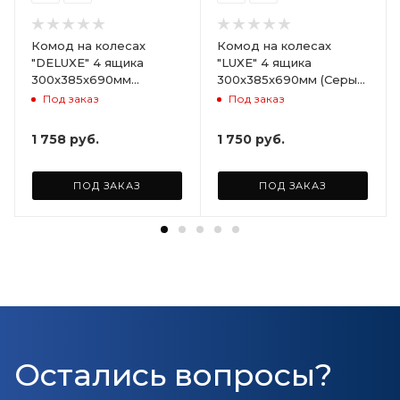
Комод на колесах
Комод на колесах
"DELUXE" 4 ящика
"LUXE" 4 ящика
300х385х690мм
300х385х690мм (Серый)
(Светло-бежевый)
ARD258086
Под заказ
Под заказ
ARD255946
1 758
руб.
1 750
руб.
ПОД ЗАКАЗ
ПОД ЗАКАЗ
Остались вопросы?