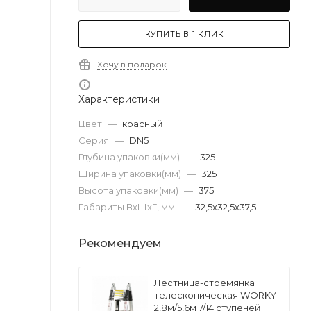
КУПИТЬ В 1 КЛИК
Хочу в подарок
Характеристики
Цвет
—
красный
Серия
—
DN5
Глубина упаковки(мм)
—
325
Ширина упаковки(мм)
—
325
Высота упаковки(мм)
—
375
Габариты ВхШхГ, мм
—
32,5х32,5х37,5
Рекомендуем
Лестница-стремянка
телескопическая WORKY
2,8м/5,6м 7/14 ступеней