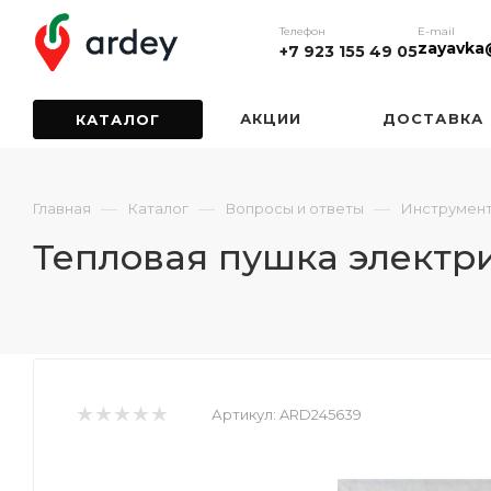
Телефон
E-mail
zayavka
+7 923 155 49 05
АКЦИИ
ДОСТАВКА
КАТАЛОГ
—
—
—
Главная
Каталог
Вопросы и ответы
Инструмен
Тепловая пушка электр
Артикул:
ARD245639