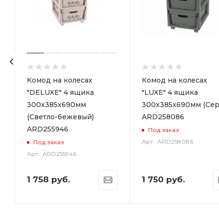
р
Комод на колесах
Комод на колесах
"DELUXE" 4 ящика
"LUXE" 4 ящика
300х385х690мм
300х385х690мм (Сер
(Светло-бежевый)
ARD258086
ARD255946
Под заказ
Арт.: ARD258086
Под заказ
Арт.: ARD255946
1 758
руб.
1 750
руб.