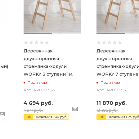
Деревянная
Деревянная
двухсторонняя
двухсторонняя
ый)
стремянка-ходули
стремянка-ходул
WORKY 3 ступени 1м.
WORKY 7 ступеней
Под заказ
Под заказ
Арт.: ARD259963
Арт.: ARD259967
4 694
руб.
11 870
руб.
4 941
руб.
12 495
руб.
-
5
%
Экономия
247
руб.
-
5
%
Экономия
625
руб