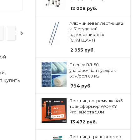
12 008
руб.
Алюминиевая лестница 2
м, 7 ступеней,
ВОПРОС-ОТВЕТ
односекционная
(СТАНДАРТ)
2 953
руб.
шой
Пленка ВД-50
упаковочная пузырек
и,
50м/рол 60 м2
л купить
794
руб.
Лестница-стремянка 4x5
трансформер WORKY
Pro, высота 5,8м
13 472
руб.
Лестница трансформер